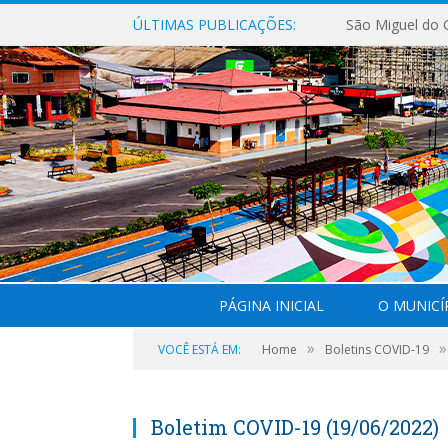
ÚLTIMAS PUBLICAÇÕES:
PÁGINA INICIAL
O MUNICÍ
»
»
VOCÊ ESTÁ EM:
Home
Boletins COVID-19
Boletim COVID-19 (19/06/2022)