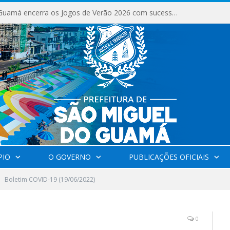
São Miguel do Guamá encerra os Jogos de Verão 2026 com sucesso de público e competições.
PIO
O GOVERNO
PUBLICAÇÕES OFICIAIS
Boletim COVID-19 (19/06/2022)
0