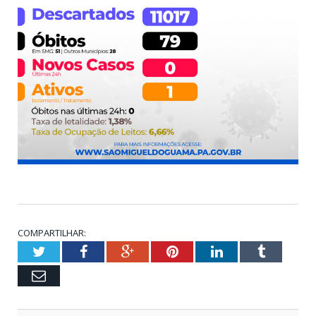
COMPARTILHAR:
Twitter
Facebook
Google+
Pinterest
LinkedIn
Tumblr
Email