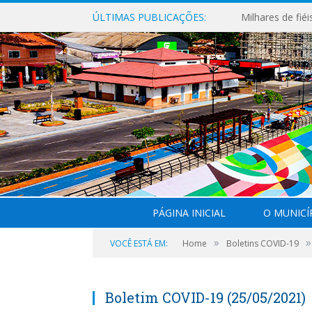
ÚLTIMAS PUBLICAÇÕES:
PÁGINA INICIAL
O MUNICÍ
»
»
VOCÊ ESTÁ EM:
Home
Boletins COVID-19
Boletim COVID-19 (25/05/2021)