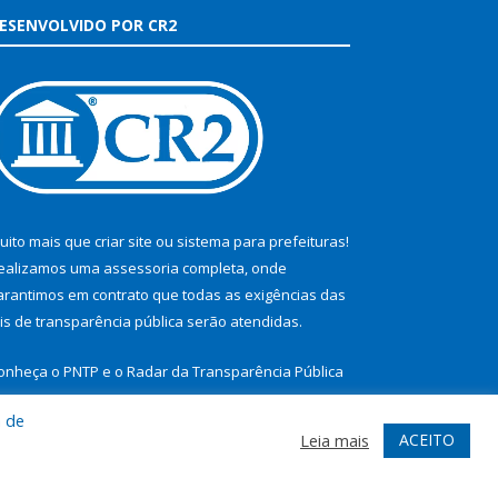
ESENVOLVIDO POR CR2
uito mais que
criar site
ou
sistema para prefeituras
!
ealizamos uma
assessoria
completa, onde
arantimos em contrato que todas as exigências das
eis de transparência pública
serão atendidas.
onheça o
PNTP
e o
Radar da Transparência Pública
a de
ACEITO
Leia mais
te
Acessar Área Administrativa
Acessar Webmail