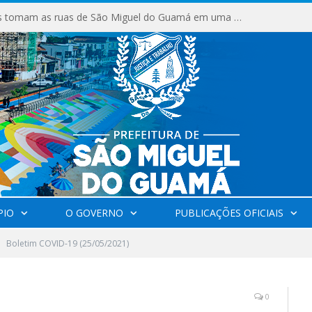
Milhares de fiéis tomam as ruas de São Miguel do Guamá em uma grande celebração de fé na Marcha para Jesus 2026.
PIO
O GOVERNO
PUBLICAÇÕES OFICIAIS
Boletim COVID-19 (25/05/2021)
0