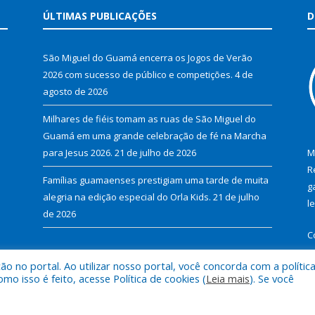
ÚLTIMAS PUBLICAÇÕES
D
São Miguel do Guamá encerra os Jogos de Verão
2026 com sucesso de público e competições.
4 de
agosto de 2026
Milhares de fiéis tomam as ruas de São Miguel do
Guamá em uma grande celebração de fé na Marcha
para Jesus 2026.
21 de julho de 2026
M
R
Famílias guamaenses prestigiam uma tarde de muita
g
alegria na edição especial do Orla Kids.
21 de julho
l
de 2026
C
 no portal. Ao utilizar nosso portal, você concorda com a polític
 isso é feito, acesse Política de cookies (
Leia mais
). Se você
al de São Miguel do Guamá.
Mapa do Si