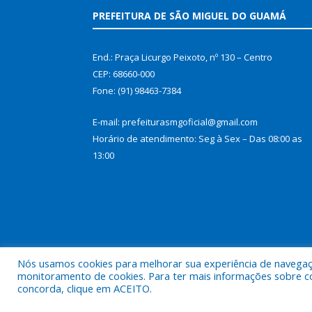
PREFEITURA DE SÃO MIGUEL DO GUAMÁ
End.: Praça Licurgo Peixoto, nº 130 – Centro
CEP: 68660-000
Fone: (91) 98463-7384
E-mail: prefeiturasmgoficial@gmail.com
Horário de atendimento: Seg à Sex – Das 08:00 as
13:00
Nós usamos cookies para melhorar sua experiência de navegação
monitoramento de cookies. Para ter mais informações sobre como
concorda, clique em ACEITO.
Todos os direitos reservados a Prefeitura Municip