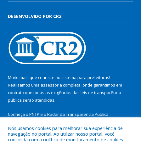
DESENVOLVIDO POR CR2
Muito mais que
criar site
ou
sistema para prefeituras
!
Realizamos uma
assessoria
completa, onde garantimos em
contrato que todas as exigências das
leis de transparência
pública
serão atendidas.
Conheça o
PNTP
e o
Radar da Transparência Pública
Nós usamos cookies para melhorar sua experiência de
navegação no portal. Ao utilizar nosso portal, você
concorda com a política de monitoramento de cookies.