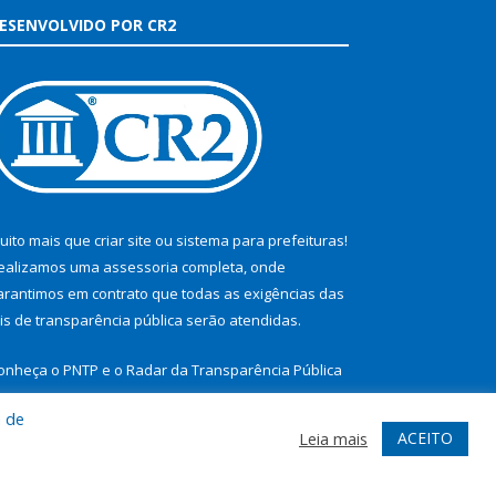
ESENVOLVIDO POR CR2
uito mais que
criar site
ou
sistema para prefeituras
!
ealizamos uma
assessoria
completa, onde
arantimos em contrato que todas as exigências das
eis de transparência pública
serão atendidas.
onheça o
PNTP
e o
Radar da Transparência Pública
a de
ACEITO
Leia mais
te
Acessar Área Administrativa
Acessar Webmail