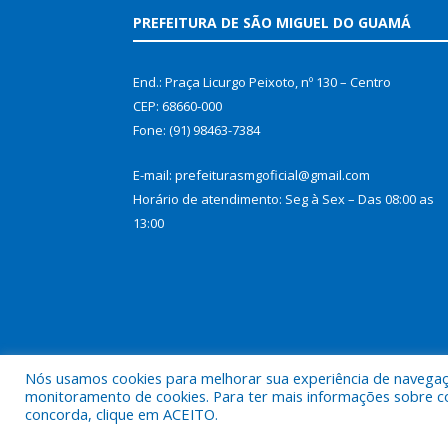
PREFEITURA DE SÃO MIGUEL DO GUAMÁ
End.: Praça Licurgo Peixoto, nº 130 – Centro
CEP: 68660-000
Fone: (91) 98463-7384
E-mail: prefeiturasmgoficial@gmail.com
Horário de atendimento: Seg à Sex – Das 08:00 as
13:00
Nós usamos cookies para melhorar sua experiência de navegação
monitoramento de cookies. Para ter mais informações sobre como
concorda, clique em ACEITO.
Todos os direitos reservados a Prefeitura Municip