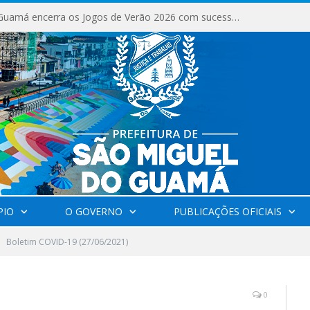
São Miguel do Guamá encerra os Jogos de Verão 2026 com sucesso de público e competições.
PIO
O GOVERNO
PUBLICAÇÕES OFICIAIS
Boletim COVID-19 (27/06/2021)
0