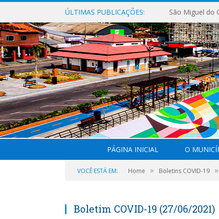
ÚLTIMAS PUBLICAÇÕES:
PÁGINA INICIAL
O MUNICÍ
»
»
VOCÊ ESTÁ EM:
Home
Boletins COVID-19
Boletim COVID-19 (27/06/2021)