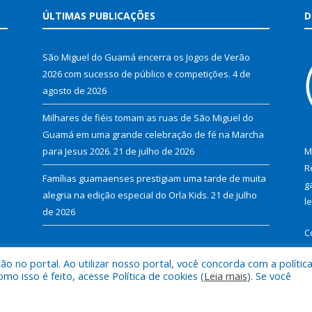
ÚLTIMAS PUBLICAÇÕES
D
São Miguel do Guamá encerra os Jogos de Verão
2026 com sucesso de público e competições.
4 de
agosto de 2026
Milhares de fiéis tomam as ruas de São Miguel do
Guamá em uma grande celebração de fé na Marcha
para Jesus 2026.
21 de julho de 2026
M
R
Famílias guamaenses prestigiam uma tarde de muita
g
alegria na edição especial do Orla Kids.
21 de julho
l
de 2026
C
 no portal. Ao utilizar nosso portal, você concorda com a polític
 isso é feito, acesse Política de cookies (
Leia mais
). Se você
al de São Miguel do Guamá.
Mapa do Si