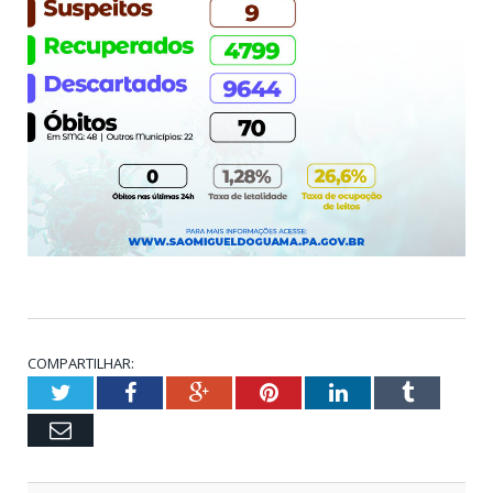
COMPARTILHAR:
Twitter
Facebook
Google+
Pinterest
LinkedIn
Tumblr
Email