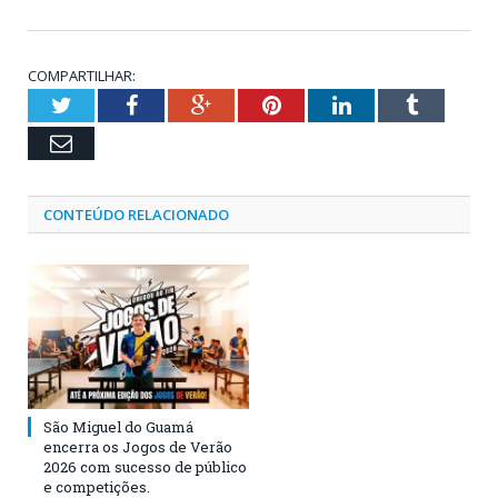
COMPARTILHAR:
Twitter
Facebook
Google+
Pinterest
LinkedIn
Tumblr
Email
CONTEÚDO RELACIONADO
São Miguel do Guamá
encerra os Jogos de Verão
2026 com sucesso de público
e competições.