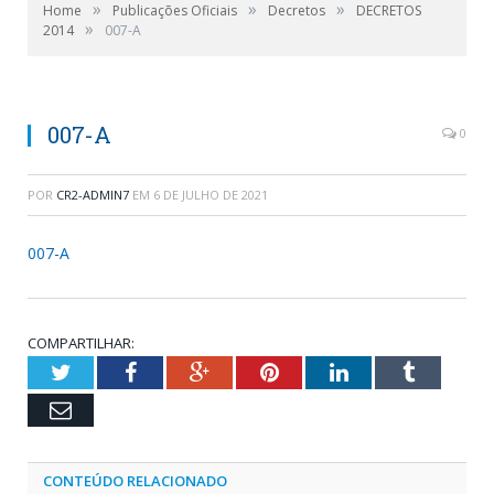
»
»
»
Home
Publicações Oficiais
Decretos
DECRETOS
»
2014
007-A
007-A
0
POR
CR2-ADMIN7
EM
6 DE JULHO DE 2021
007-A
COMPARTILHAR:
Twitter
Facebook
Google+
Pinterest
LinkedIn
Tumblr
Email
CONTEÚDO RELACIONADO