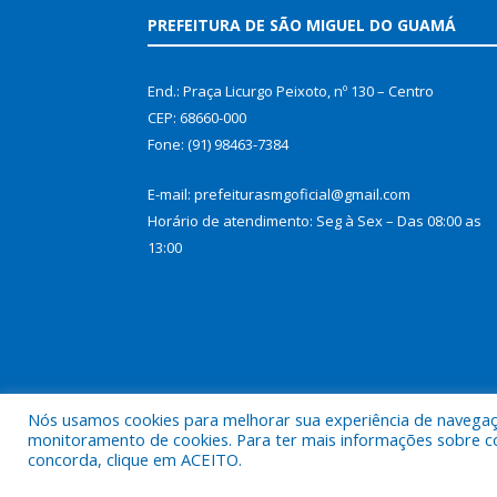
PREFEITURA DE SÃO MIGUEL DO GUAMÁ
End.: Praça Licurgo Peixoto, nº 130 – Centro
CEP: 68660-000
Fone: (91) 98463-7384
E-mail: prefeiturasmgoficial@gmail.com
Horário de atendimento: Seg à Sex – Das 08:00 as
13:00
Nós usamos cookies para melhorar sua experiência de navegação
monitoramento de cookies. Para ter mais informações sobre como
concorda, clique em ACEITO.
Todos os direitos reservados a Prefeitura Municip