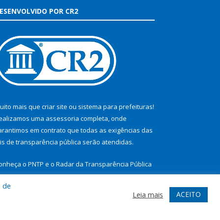
ESENVOLVIDO POR CR2
uito mais que
criar site
ou
sistema para prefeituras
!
ealizamos uma
assessoria
completa, onde
arantimos em contrato que todas as exigências das
eis de transparência pública
serão atendidas.
onheça o
PNTP
e o
Radar da Transparência Pública
a de
ACEITO
Leia mais
te
Acessar Área Administrativa
Acessar Webmail