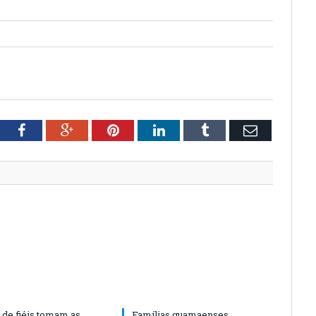
tter
Facebook
Google+
Pinterest
LinkedIn
Tumblr
Email
 de fiéis tomam as
Famílias guamaenses