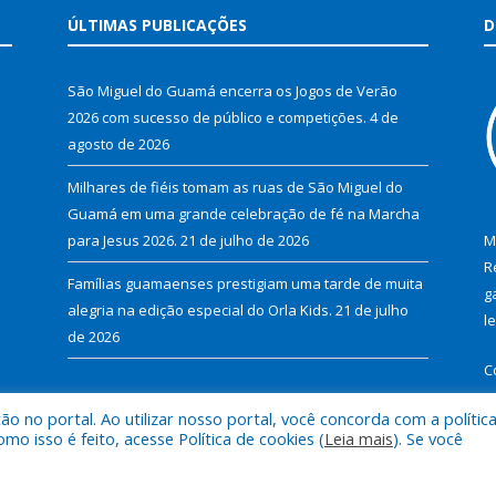
ÚLTIMAS PUBLICAÇÕES
D
São Miguel do Guamá encerra os Jogos de Verão
2026 com sucesso de público e competições.
4 de
agosto de 2026
Milhares de fiéis tomam as ruas de São Miguel do
Guamá em uma grande celebração de fé na Marcha
para Jesus 2026.
21 de julho de 2026
M
R
Famílias guamaenses prestigiam uma tarde de muita
g
alegria na edição especial do Orla Kids.
21 de julho
l
de 2026
C
 no portal. Ao utilizar nosso portal, você concorda com a polític
 isso é feito, acesse Política de cookies (
Leia mais
). Se você
al de São Miguel do Guamá.
Mapa do Si