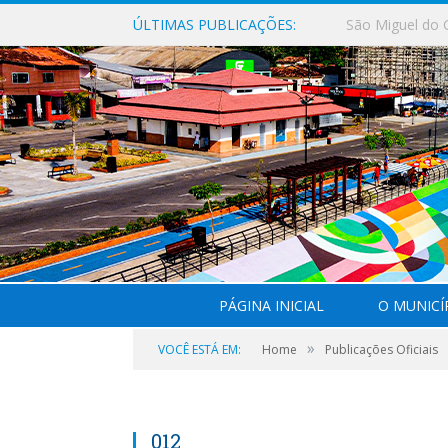
ÚLTIMAS PUBLICAÇÕES:
PÁGINA INICIAL
O MUNICÍ
»
VOCÊ ESTÁ EM:
Home
Publicações Oficiais
012