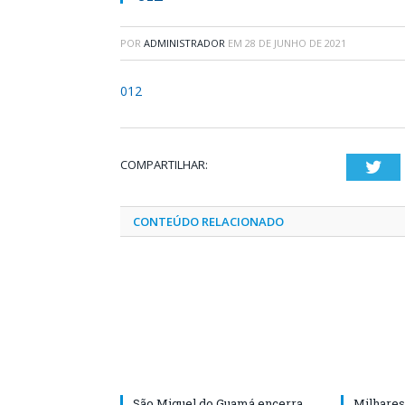
POR
ADMINISTRADOR
EM
28 DE JUNHO DE 2021
012
COMPARTILHAR:
Twi
CONTEÚDO RELACIONADO
São Miguel do Guamá encerra
Milhares