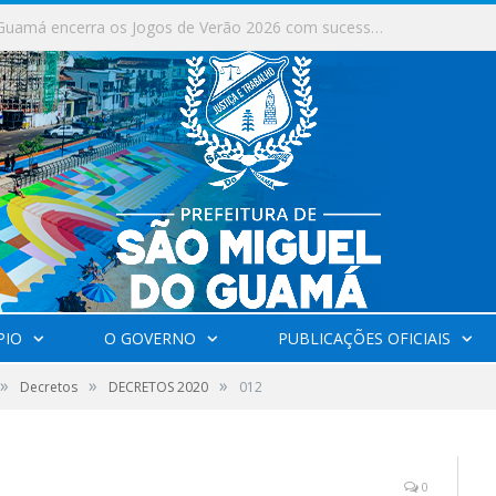
Milhares de fiéis tomam as ruas de São Miguel do Guamá em uma grande celebração de fé na Marcha para Jesus 2026.
PIO
O GOVERNO
PUBLICAÇÕES OFICIAIS
»
»
»
Decretos
DECRETOS 2020
012
0