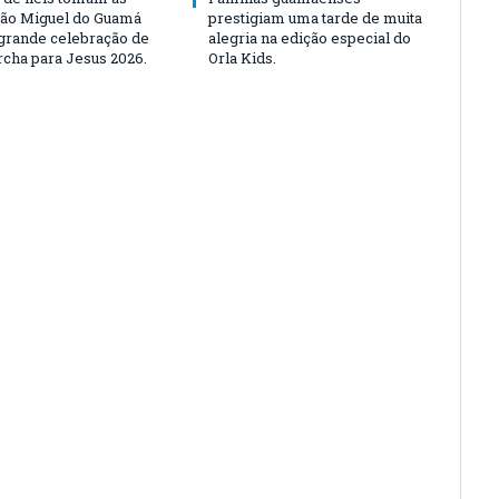
São Miguel do Guamá
prestigiam uma tarde de muita
rande celebração de
alegria na edição especial do
rcha para Jesus 2026.
Orla Kids.