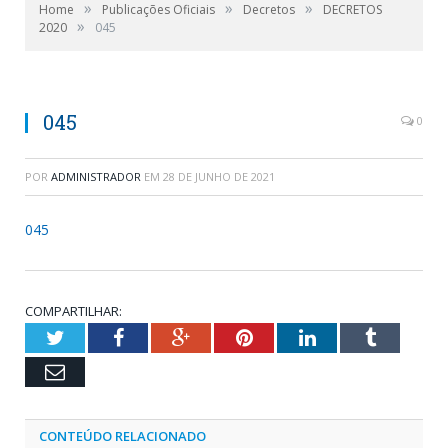
»
»
»
Home
Publicações Oficiais
Decretos
DECRETOS
»
2020
045
045
0
POR
ADMINISTRADOR
EM
28 DE JUNHO DE 2021
045
COMPARTILHAR:
Twitter
Facebook
Google+
Pinterest
LinkedIn
Tumblr
Email
CONTEÚDO RELACIONADO