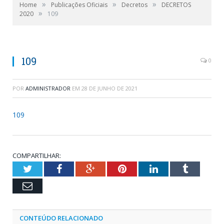
»
»
»
Home
Publicações Oficiais
Decretos
DECRETOS
»
2020
109
109
0
POR
ADMINISTRADOR
EM
28 DE JUNHO DE 2021
109
COMPARTILHAR:
Twitter
Facebook
Google+
Pinterest
LinkedIn
Tumblr
Email
CONTEÚDO RELACIONADO