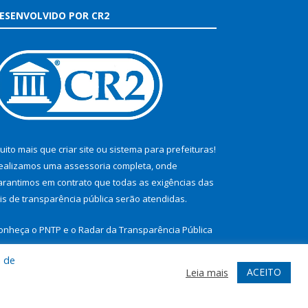
ESENVOLVIDO POR CR2
uito mais que
criar site
ou
sistema para prefeituras
!
ealizamos uma
assessoria
completa, onde
arantimos em contrato que todas as exigências das
eis de transparência pública
serão atendidas.
onheça o
PNTP
e o
Radar da Transparência Pública
a de
ACEITO
Leia mais
te
Acessar Área Administrativa
Acessar Webmail