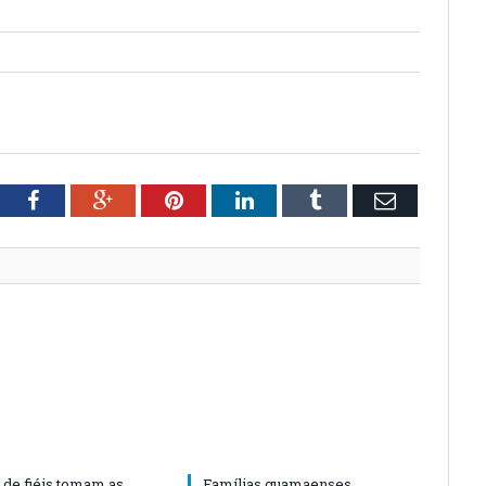
tter
Facebook
Google+
Pinterest
LinkedIn
Tumblr
Email
 de fiéis tomam as
Famílias guamaenses