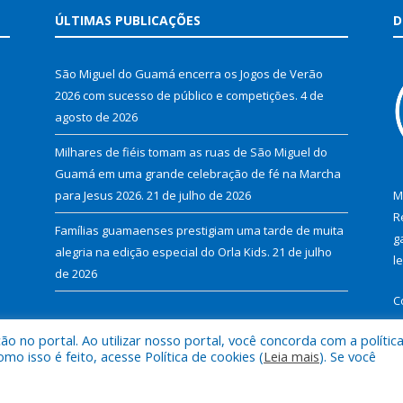
ÚLTIMAS PUBLICAÇÕES
D
São Miguel do Guamá encerra os Jogos de Verão
2026 com sucesso de público e competições.
4 de
agosto de 2026
Milhares de fiéis tomam as ruas de São Miguel do
Guamá em uma grande celebração de fé na Marcha
para Jesus 2026.
21 de julho de 2026
M
R
Famílias guamaenses prestigiam uma tarde de muita
g
alegria na edição especial do Orla Kids.
21 de julho
l
de 2026
C
 no portal. Ao utilizar nosso portal, você concorda com a polític
 isso é feito, acesse Política de cookies (
Leia mais
). Se você
al de São Miguel do Guamá.
Mapa do Si