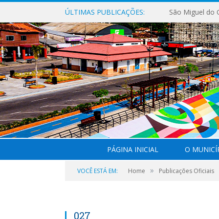
ÚLTIMAS PUBLICAÇÕES:
PÁGINA INICIAL
O MUNICÍ
»
VOCÊ ESTÁ EM:
Home
Publicações Oficiais
027