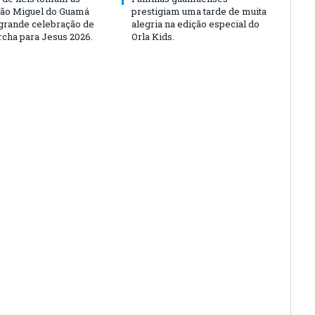
São Miguel do Guamá
prestigiam uma tarde de muita
rande celebração de
alegria na edição especial do
rcha para Jesus 2026.
Orla Kids.