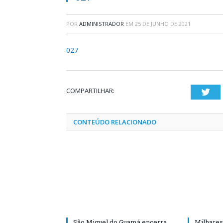
POR
ADMINISTRADOR
EM
25 DE JUNHO DE 2021
027
COMPARTILHAR:
Twi
CONTEÚDO RELACIONADO
São Miguel do Guamá encerra
Milhares