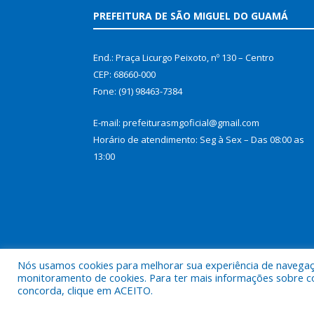
PREFEITURA DE SÃO MIGUEL DO GUAMÁ
End.: Praça Licurgo Peixoto, nº 130 – Centro
CEP: 68660-000
Fone: (91) 98463-7384
E-mail: prefeiturasmgoficial@gmail.com
Horário de atendimento: Seg à Sex – Das 08:00 as
13:00
Nós usamos cookies para melhorar sua experiência de navegação
monitoramento de cookies. Para ter mais informações sobre como
concorda, clique em ACEITO.
Todos os direitos reservados a Prefeitura Municip