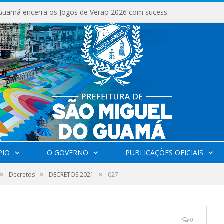
São Miguel do Guamá encerra os Jogos de Verão 2026 com sucesso de público e competições.
PIO
O GOVERNO
PUBLICAÇÕES OFICIAIS
»
»
»
Decretos
DECRETOS 2021
027
0