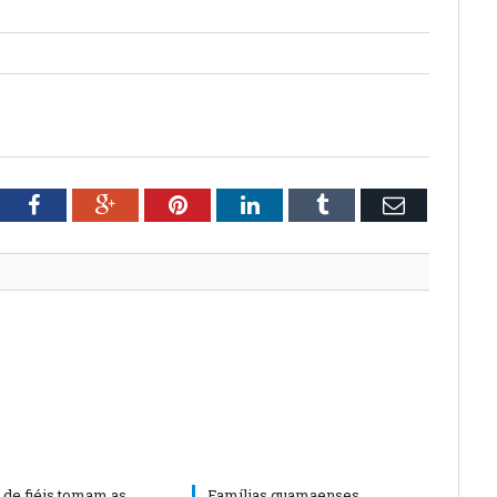
tter
Facebook
Google+
Pinterest
LinkedIn
Tumblr
Email
 de fiéis tomam as
Famílias guamaenses