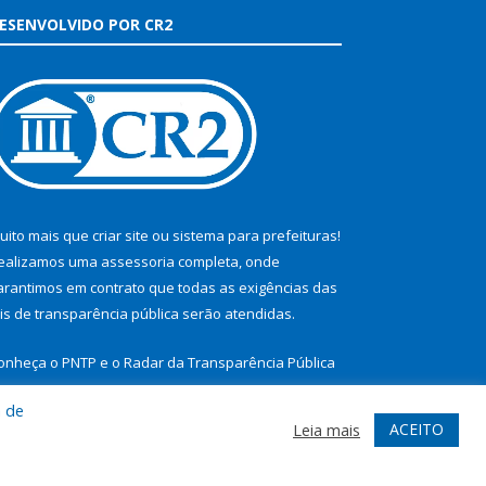
ESENVOLVIDO POR CR2
uito mais que
criar site
ou
sistema para prefeituras
!
ealizamos uma
assessoria
completa, onde
arantimos em contrato que todas as exigências das
eis de transparência pública
serão atendidas.
onheça o
PNTP
e o
Radar da Transparência Pública
a de
ACEITO
Leia mais
te
Acessar Área Administrativa
Acessar Webmail