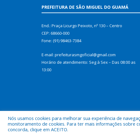
PREFEITURA DE SÃO MIGUEL DO GUAMÁ
End.: Praça Licurgo Peixoto, nº 130 – Centro
CEP: 68660-000
Fone: (91) 98463-7384
E-mail: prefeiturasmgoficial@gmail.com
Horário de atendimento: Seg à Sex – Das 08:00 as
13:00
Nós usamos cookies para melhorar sua experiência de navegação
monitoramento de cookies. Para ter mais informações sobre como
concorda, clique em ACEITO.
Todos os direitos reservados a Prefeitura Municip