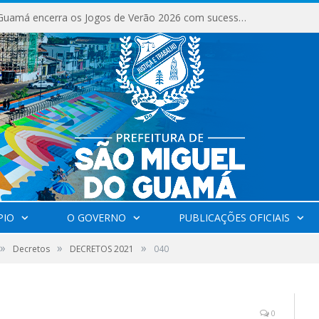
São Miguel do Guamá encerra os Jogos de Verão 2026 com sucesso de público e competições.
PIO
O GOVERNO
PUBLICAÇÕES OFICIAIS
»
»
»
Decretos
DECRETOS 2021
040
0