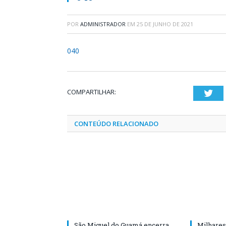
POR
ADMINISTRADOR
EM
25 DE JUNHO DE 2021
040
COMPARTILHAR:
Twi
CONTEÚDO RELACIONADO
São Miguel do Guamá encerra
Milhares