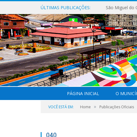
ÚLTIMAS PUBLICAÇÕES:
PÁGINA INICIAL
O MUNICÍ
»
VOCÊ ESTÁ EM:
Home
Publicações Oficiais
040