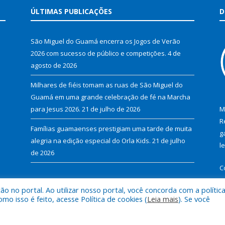
ÚLTIMAS PUBLICAÇÕES
D
São Miguel do Guamá encerra os Jogos de Verão
2026 com sucesso de público e competições.
4 de
agosto de 2026
Milhares de fiéis tomam as ruas de São Miguel do
Guamá em uma grande celebração de fé na Marcha
para Jesus 2026.
21 de julho de 2026
M
R
Famílias guamaenses prestigiam uma tarde de muita
g
alegria na edição especial do Orla Kids.
21 de julho
l
de 2026
C
 no portal. Ao utilizar nosso portal, você concorda com a polític
 isso é feito, acesse Política de cookies (
Leia mais
). Se você
al de São Miguel do Guamá.
Mapa do Si