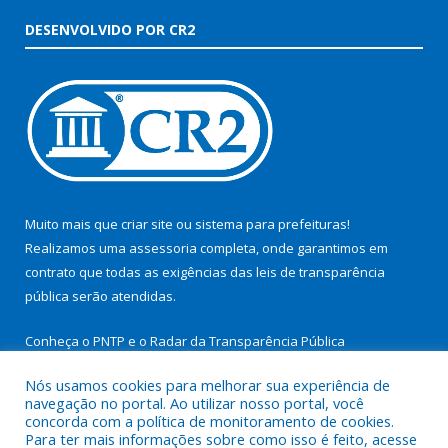
DESENVOLVIDO POR CR2
Muito mais que
criar site
ou
sistema para prefeituras
!
Realizamos uma
assessoria
completa, onde garantimos em
contrato que todas as exigências das
leis de transparência
pública
serão atendidas.
Conheça o
PNTP
e o
Radar da Transparência Pública
Nós usamos cookies para melhorar sua experiência de
navegação no portal. Ao utilizar nosso portal, você
concorda com a política de monitoramento de cookies.
Para ter mais informações sobre como isso é feito, acesse
Todos os direitos reservados a Prefeitura Municipal de São