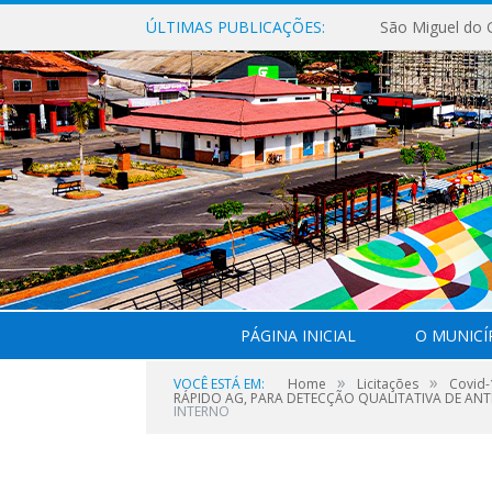
ÚLTIMAS PUBLICAÇÕES:
PÁGINA INICIAL
O MUNICÍ
»
»
VOCÊ ESTÁ EM:
Home
Licitações
Covid-
RÁPIDO AG, PARA DETECÇÃO QUALITATIVA DE ANTÍ
INTERNO