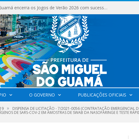
São Miguel do Guamá encerra os Jogos de Verão 2026 com sucesso de público e competições.
PIO
O GOVERNO
PUBLICAÇÕES OFICIAIS
»
19
DISPENSA DE LICITAÇÃO - 7/2021-0056 (CONTRATAÇÃO EMERGENCIAL D
GENOS DE SARS-COV-2 EM AMOSTRAS DE SWAB DA NASOFARINGE E TESTE RÁPID