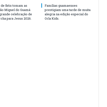
 de fiéis tomam as
Famílias guamaenses
São Miguel do Guamá
prestigiam uma tarde de muita
rande celebração de
alegria na edição especial do
rcha para Jesus 2026.
Orla Kids.