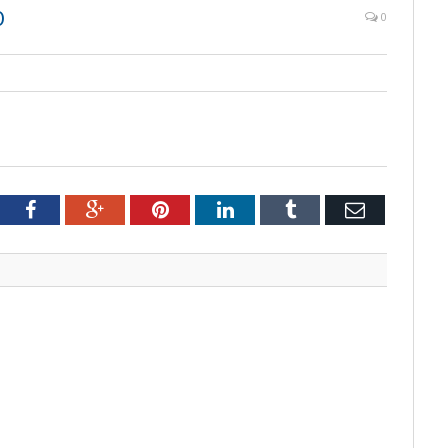
O
0
tter
Facebook
Google+
Pinterest
LinkedIn
Tumblr
Email