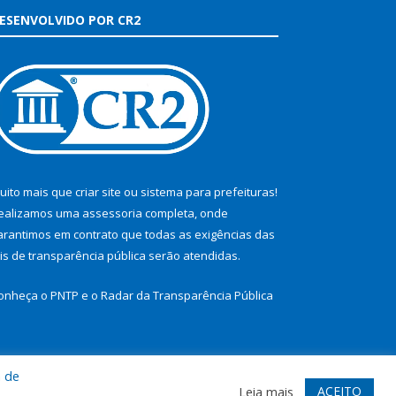
ESENVOLVIDO POR CR2
uito mais que
criar site
ou
sistema para prefeituras
!
ealizamos uma
assessoria
completa, onde
arantimos em contrato que todas as exigências das
eis de transparência pública
serão atendidas.
onheça o
PNTP
e o
Radar da Transparência Pública
a de
te
Acessar Área Administrativa
Acessar Webmail
ACEITO
Leia mais