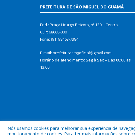
PREFEITURA DE SÃO MIGUEL DO GUAMÁ
End.: Praça Licurgo Peixoto, nº 130 – Centro
CEP: 68660-000
Fone: (91) 98463-7384
E-mail: prefeiturasmgoficial@gmail.com
Horário de atendimento: Seg à Sex – Das 08:00 as
13:00
Nós usamos cookies para melhorar sua experiência de navegação
Todos os direitos reservados a Prefeitura Municip
monitoramento de cookies. Para ter mais informações sobre como