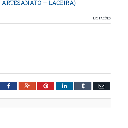
E ARTESANATO – LACEIRA)
LICITAÇÕES
tter
Facebook
Google+
Pinterest
LinkedIn
Tumblr
Email