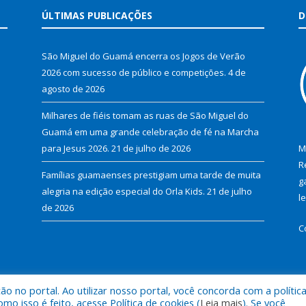
ÚLTIMAS PUBLICAÇÕES
D
São Miguel do Guamá encerra os Jogos de Verão
2026 com sucesso de público e competições.
4 de
agosto de 2026
Milhares de fiéis tomam as ruas de São Miguel do
Guamá em uma grande celebração de fé na Marcha
para Jesus 2026.
21 de julho de 2026
M
R
Famílias guamaenses prestigiam uma tarde de muita
g
alegria na edição especial do Orla Kids.
21 de julho
l
de 2026
C
 no portal. Ao utilizar nosso portal, você concorda com a polític
al de São Miguel do Guamá.
Mapa do Si
 isso é feito, acesse Política de cookies (
Leia mais
). Se você