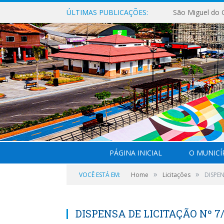
ÚLTIMAS PUBLICAÇÕES:
PÁGINA INICIAL
O MUNICÍ
»
»
VOCÊ ESTÁ EM:
Home
Licitações
DISPEN
DISPENSA DE LICITAÇÃO Nº 7/