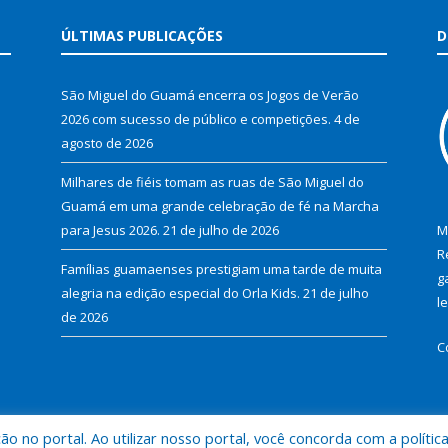
ÚLTIMAS PUBLICAÇÕES
D
São Miguel do Guamá encerra os Jogos de Verão
2026 com sucesso de público e competições.
4 de
agosto de 2026
Milhares de fiéis tomam as ruas de São Miguel do
Guamá em uma grande celebração de fé na Marcha
para Jesus 2026.
21 de julho de 2026
M
R
Famílias guamaenses prestigiam uma tarde de muita
g
alegria na edição especial do Orla Kids.
21 de julho
l
de 2026
C
 no portal. Ao utilizar nosso portal, você concorda com a polític