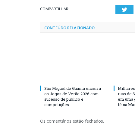
COMPARTILHAR:
Twi
CONTEÚDO RELACIONADO
São Miguel do Guamá encerra
Milhares
os Jogos de Verão 2026 com
ruas de 
sucesso de público e
em uma g
competições.
fé na Ma
Os comentários estão fechados.