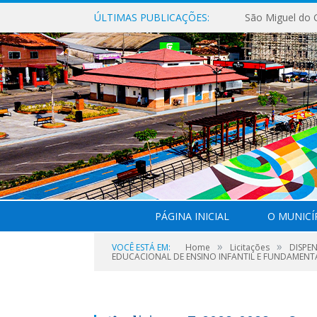
ÚLTIMAS PUBLICAÇÕES:
PÁGINA INICIAL
O MUNICÍ
»
»
VOCÊ ESTÁ EM:
Home
Licitações
DISPE
EDUCACIONAL DE ENSINO INFANTIL E FUNDAMENT