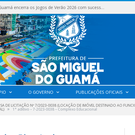
São Miguel do Guamá encerra os Jogos de Verão 2026 com sucesso de público e competições.
PIO
O GOVERNO
PUBLICAÇÕES OFICIAIS
NSA DE LICITAÇÃO Nº 7/2023-0038 (LOCAÇÃO DE IMÓVEL DESTINADO AO FU
»
AL)
1° aditivo – 7-2023-0038 – Complexo Educacional