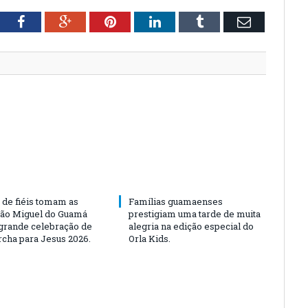
tter
Facebook
Google+
Pinterest
LinkedIn
Tumblr
Email
 de fiéis tomam as
Famílias guamaenses
São Miguel do Guamá
prestigiam uma tarde de muita
rande celebração de
alegria na edição especial do
rcha para Jesus 2026.
Orla Kids.