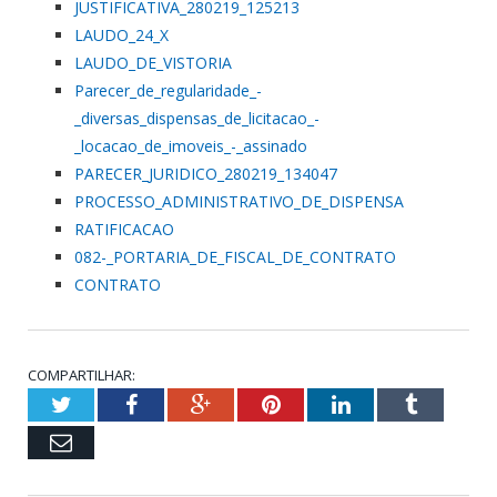
JUSTIFICATIVA_280219_125213
LAUDO_24_X
LAUDO_DE_VISTORIA
Parecer_de_regularidade_-
_diversas_dispensas_de_licitacao_-
_locacao_de_imoveis_-_assinado
PARECER_JURIDICO_280219_134047
PROCESSO_ADMINISTRATIVO_DE_DISPENSA
RATIFICACAO
082-_PORTARIA_DE_FISCAL_DE_CONTRATO
CONTRATO
COMPARTILHAR:
Twitter
Facebook
Google+
Pinterest
LinkedIn
Tumblr
Email