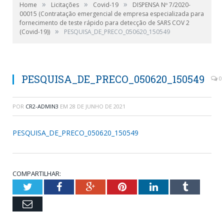
»
»
»
Home
Licitações
Covid-19
DISPENSA Nº 7/2020-
00015 (Contratação emergencial de empresa especializada para
fornecimento de teste rápido para detecção de SARS COV 2
»
(Covid-19))
PESQUISA_DE_PRECO_050620_150549
PESQUISA_DE_PRECO_050620_150549
0
POR
CR2-ADMIN3
EM
28 DE JUNHO DE 2021
PESQUISA_DE_PRECO_050620_150549
COMPARTILHAR:
Twitter
Facebook
Google+
Pinterest
LinkedIn
Tumblr
Email