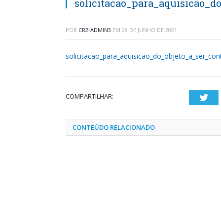
solicitacao_para_aquisicao_d
POR
CR2-ADMIN3
EM
28 DE JUNHO DE 2021
solicitacao_para_aquisicao_do_objeto_a_ser_co
COMPARTILHAR:
Twi
CONTEÚDO RELACIONADO