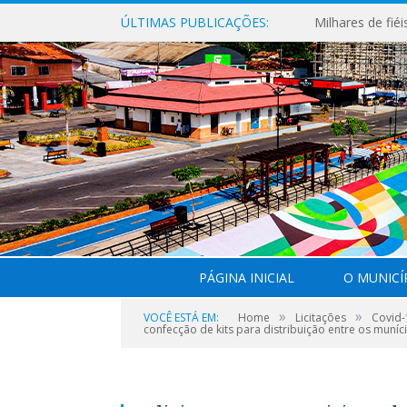
ÚLTIMAS PUBLICAÇÕES:
PÁGINA INICIAL
O MUNICÍ
»
»
VOCÊ ESTÁ EM:
Home
Licitações
Covid-
confecção de kits para distribuição entre os muníc