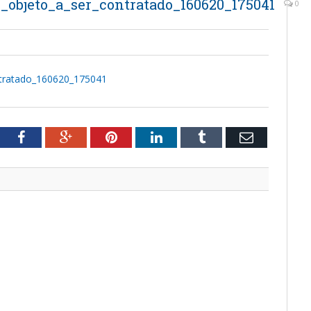
o_objeto_a_ser_contratado_160620_175041
0
ntratado_160620_175041
tter
Facebook
Google+
Pinterest
LinkedIn
Tumblr
Email