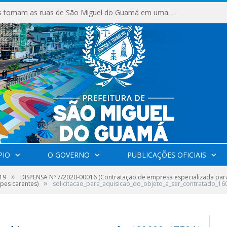
Milhares de fiéis tomam as ruas de São Miguel do Guamá em uma grande celebração de fé na Marcha para Jesus 2026.
PIO
O GOVERNO
PUBLICAÇÕES OFICIAIS
»
19
DISPENSA Nº 7/2020-00016 (Contratação de empresa especializada para 
»
ipes carentes)
solicitacao_para_aquisicao_do_objeto_a_ser_contratado_1