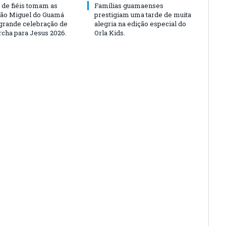
 de fiéis tomam as
Famílias guamaenses
São Miguel do Guamá
prestigiam uma tarde de muita
rande celebração de
alegria na edição especial do
rcha para Jesus 2026.
Orla Kids.