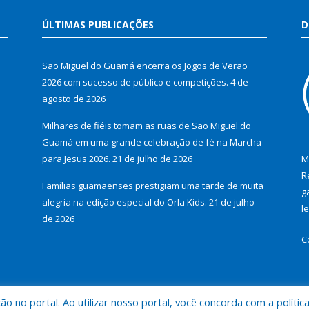
ÚLTIMAS PUBLICAÇÕES
D
São Miguel do Guamá encerra os Jogos de Verão
2026 com sucesso de público e competições.
4 de
agosto de 2026
Milhares de fiéis tomam as ruas de São Miguel do
Guamá em uma grande celebração de fé na Marcha
para Jesus 2026.
21 de julho de 2026
M
R
Famílias guamaenses prestigiam uma tarde de muita
g
alegria na edição especial do Orla Kids.
21 de julho
l
de 2026
C
 no portal. Ao utilizar nosso portal, você concorda com a polític