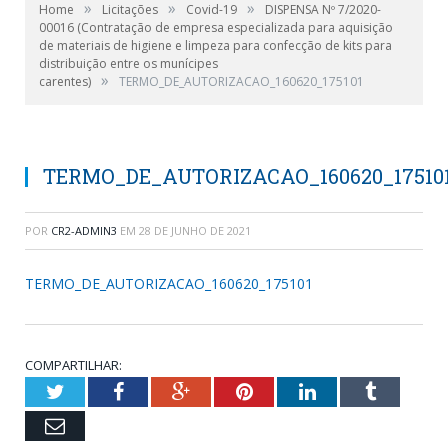
»
»
»
Home
Licitações
Covid-19
DISPENSA Nº 7/2020-
00016 (Contratação de empresa especializada para aquisição
de materiais de higiene e limpeza para confecção de kits para
distribuição entre os munícipes
»
carentes)
TERMO_DE_AUTORIZACAO_160620_175101
TERMO_DE_AUTORIZACAO_160620_17510
POR
CR2-ADMIN3
EM
28 DE JUNHO DE 2021
TERMO_DE_AUTORIZACAO_160620_175101
COMPARTILHAR:
Twitter
Facebook
Google+
Pinterest
LinkedIn
Tumblr
Email