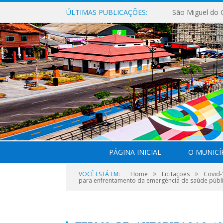
ÚLTIMAS PUBLICAÇÕES:
PÁGINA INICIAL
O MUNICÍ
»
»
VOCÊ ESTÁ EM:
Home
Licitações
Covid-
para enfrentamento da emergência de saúde públic