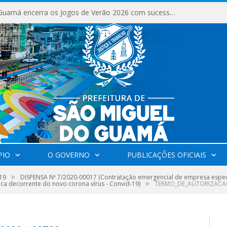
São Miguel do Guamá encerra os Jogos de Verão 2026 com sucesso de público e competições.
PIO
O GOVERNO
PUBLICAÇÕES OFICIAIS
»
19
DISPENSA Nº 7/2020-00017 (Contratação emergencial de empresa especi
»
a decorrente do novo corona vírus - Convid-19)
TERMO_DE_AUTORIZACA