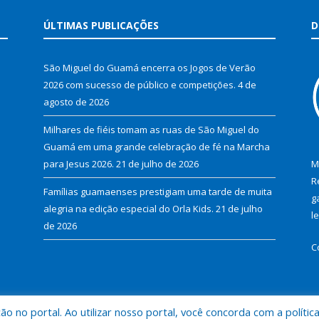
ÚLTIMAS PUBLICAÇÕES
D
São Miguel do Guamá encerra os Jogos de Verão
2026 com sucesso de público e competições.
4 de
agosto de 2026
Milhares de fiéis tomam as ruas de São Miguel do
Guamá em uma grande celebração de fé na Marcha
para Jesus 2026.
21 de julho de 2026
M
R
Famílias guamaenses prestigiam uma tarde de muita
g
alegria na edição especial do Orla Kids.
21 de julho
l
de 2026
C
 no portal. Ao utilizar nosso portal, você concorda com a polític