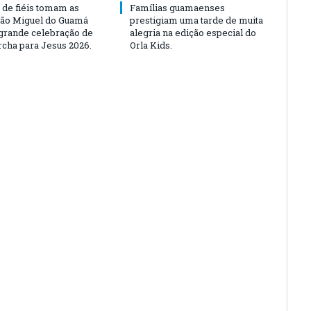
 de fiéis tomam as
Famílias guamaenses
São Miguel do Guamá
prestigiam uma tarde de muita
rande celebração de
alegria na edição especial do
rcha para Jesus 2026.
Orla Kids.