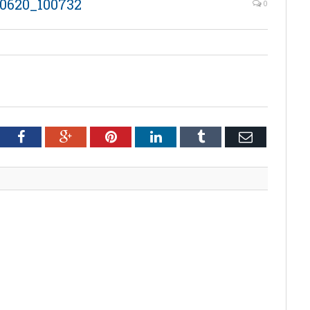
620_100732
0
tter
Facebook
Google+
Pinterest
LinkedIn
Tumblr
Email