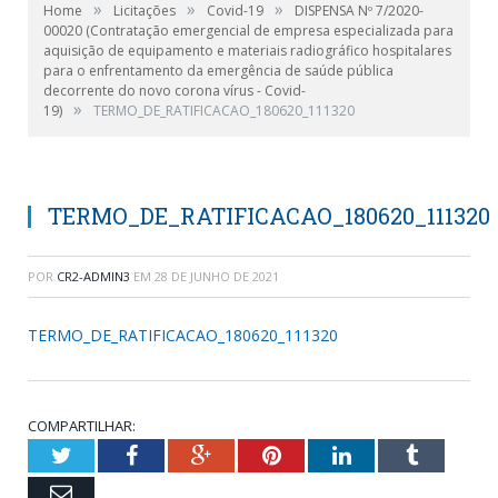
»
»
»
Home
Licitações
Covid-19
DISPENSA Nº 7/2020-
00020 (Contratação emergencial de empresa especializada para
aquisição de equipamento e materiais radiográfico hospitalares
para o enfrentamento da emergência de saúde pública
decorrente do novo corona vírus - Covid-
»
19)
TERMO_DE_RATIFICACAO_180620_111320
TERMO_DE_RATIFICACAO_180620_111320
POR
CR2-ADMIN3
EM
28 DE JUNHO DE 2021
TERMO_DE_RATIFICACAO_180620_111320
COMPARTILHAR:
Twitter
Facebook
Google+
Pinterest
LinkedIn
Tumblr
Email