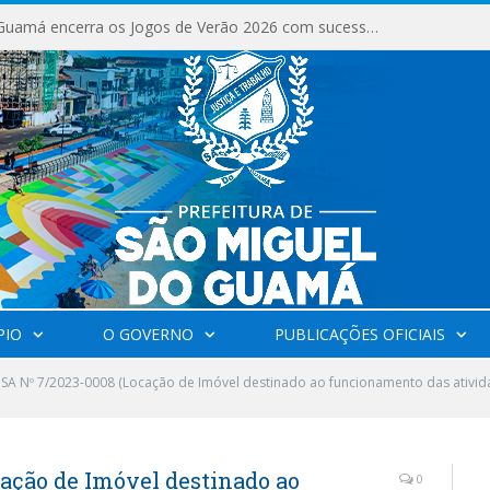
São Miguel do Guamá encerra os Jogos de Verão 2026 com sucesso de público e competições.
PIO
O GOVERNO
PUBLICAÇÕES OFICIAIS
SA Nº 7/2023-0008 (Locação de Imóvel destinado ao funcionamento das ativida
ação de Imóvel destinado ao
0