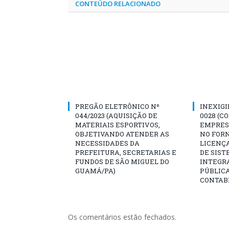
CONTEÚDO RELACIONADO
PREGÃO ELETRÔNICO Nº
INEXIGI
044/2023 (AQUISIÇÃO DE
0028 (C
MATERIAIS ESPORTIVOS,
EMPRES
OBJETIVANDO ATENDER AS
NO FOR
NECESSIDADES DA
LICENÇA
PREFEITURA, SECRETARIAS E
DE SIST
FUNDOS DE SÃO MIGUEL DO
INTEGR
GUAMÁ/PA)
PÚBLIC
CONTABI
Os comentários estão fechados.