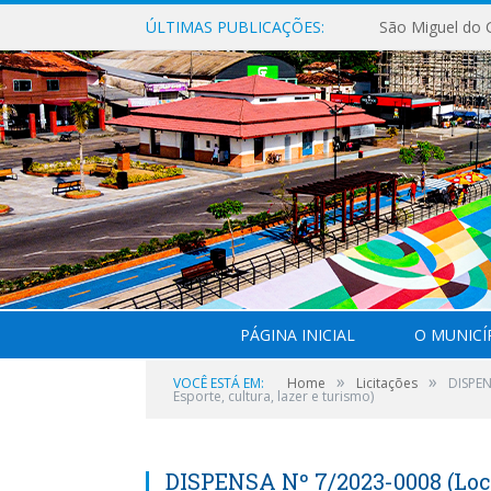
ÚLTIMAS PUBLICAÇÕES:
PÁGINA INICIAL
O MUNICÍ
»
»
VOCÊ ESTÁ EM:
Home
Licitações
DISPEN
Esporte, cultura, lazer e turismo)
DISPENSA Nº 7/2023-0008 (Loc