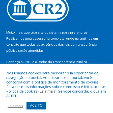
Muito mais que
criar site
ou
sistema para prefeituras
!
Realizamos uma
assessoria
completa, onde garantimos em
contrato que todas as exigências das
leis de transparência
pública
serão atendidas.
Conheça o
PNTP
e o
Radar da Transparência Pública
Nós usamos cookies para melhorar sua experiência de
navegação no portal. Ao utilizar nosso portal, você
concorda com a política de monitoramento de cookies.
Para ter mais informações sobre como isso é feito, acesse
Todos os direitos reservados a Prefeitura Municipal de São
Política de cookies (
Leia mais
). Se você concorda, clique em
Miguel do Guamá.
ACEITO.
Mapa do Site
Acessar Área Administrativa
ACEITO
Leia mais
Acessar Webmail