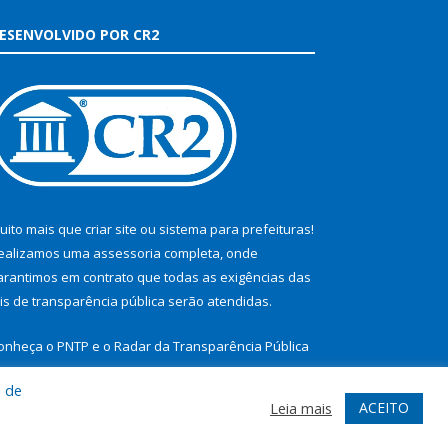
ESENVOLVIDO POR CR2
uito mais que
criar site
ou
sistema para prefeituras
!
ealizamos uma
assessoria
completa, onde
arantimos em contrato que todas as exigências das
eis de transparência pública
serão atendidas.
onheça o
PNTP
e o
Radar da Transparência Pública
a de
ACEITO
Leia mais