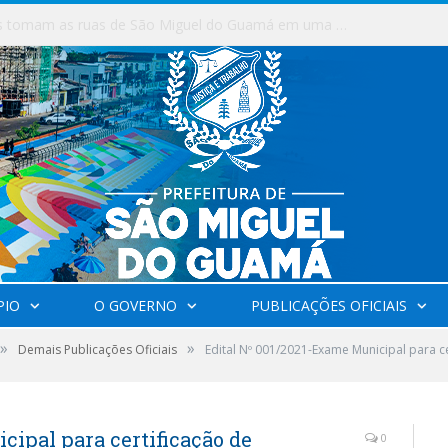
Milhares de fiéis tomam as ruas de São Miguel do Guamá em uma grande celebração de fé na Marcha para Jesus 2026.
PIO
O GOVERNO
PUBLICAÇÕES OFICIAIS
»
»
Demais Publicações Oficiais
Edital Nº 001/2021-Exame Municipal para c
cipal para certificação de
0