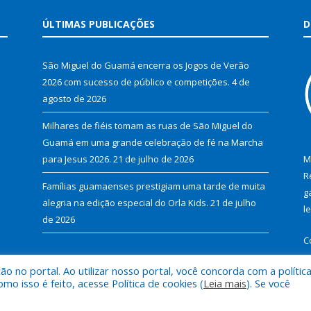
ÚLTIMAS PUBLICAÇÕES
D
São Miguel do Guamá encerra os Jogos de Verão
2026 com sucesso de público e competições.
4 de
agosto de 2026
Milhares de fiéis tomam as ruas de São Miguel do
Guamá em uma grande celebração de fé na Marcha
para Jesus 2026.
21 de julho de 2026
M
R
Famílias guamaenses prestigiam uma tarde de muita
g
alegria na edição especial do Orla Kids.
21 de julho
l
de 2026
C
 no portal. Ao utilizar nosso portal, você concorda com a polític
 isso é feito, acesse Política de cookies (
Leia mais
). Se você