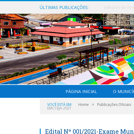
ÚLTIMAS PUBLICAÇÕES:
PÁGINA INICIAL
O MUNICÍ
»
VOCÊ ESTÁ EM:
Home
Publicações Oficiais
EMCCEJA-2021
Edital Nº 001/2021-Exame Muni