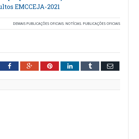
ultos EMCCEJA-2021
DEMAIS PUBLICAÇÕES OFICIAIS
,
NOTÍCIAS
,
PUBLICAÇÕES OFICIAIS
tter
Facebook
Google+
Pinterest
LinkedIn
Tumblr
Email