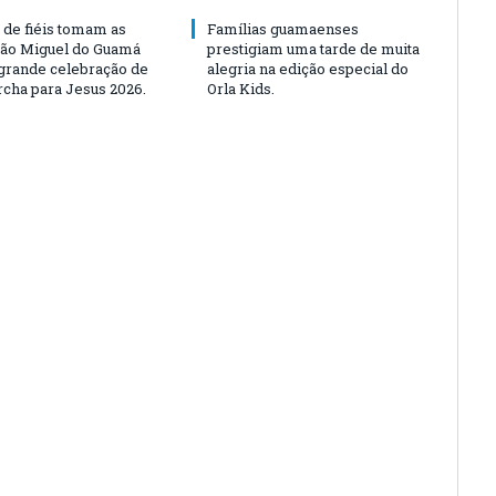
 de fiéis tomam as
Famílias guamaenses
São Miguel do Guamá
prestigiam uma tarde de muita
rande celebração de
alegria na edição especial do
rcha para Jesus 2026.
Orla Kids.