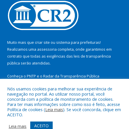
Muito mais que
criar site
ou
sistema para prefeituras
!
Realizamos uma
assessoria
completa, onde garantimos em
contrato que todas as exigências das
leis de transparência
pública
serão atendidas.
Conheça o
PNTP
e o
Radar da Transparência Pública
Nós usamos cookies para melhorar sua experiência de
navegação no portal. Ao utilizar nosso portal, você
concorda com a política de monitoramento de cookies.
Para ter mais informações sobre como isso é feito, acesse
Todos os direitos reservados a Prefeitura Municipal de São
Política de cookies (
Leia mais
). Se você concorda, clique em
Miguel do Guamá.
ACEITO.
Mapa do Site
Acessar Área Administrativa
ACEITO
Leia mais