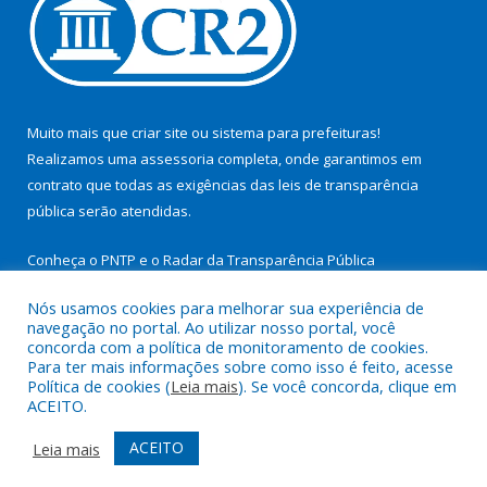
Muito mais que
criar site
ou
sistema para prefeituras
!
Realizamos uma
assessoria
completa, onde garantimos em
contrato que todas as exigências das
leis de transparência
pública
serão atendidas.
Conheça o
PNTP
e o
Radar da Transparência Pública
Nós usamos cookies para melhorar sua experiência de
navegação no portal. Ao utilizar nosso portal, você
concorda com a política de monitoramento de cookies.
Para ter mais informações sobre como isso é feito, acesse
Todos os direitos reservados a Prefeitura Municipal de São
Política de cookies (
Leia mais
). Se você concorda, clique em
Miguel do Guamá.
ACEITO.
Mapa do Site
Acessar Área Administrativa
ACEITO
Leia mais
Acessar Webmail