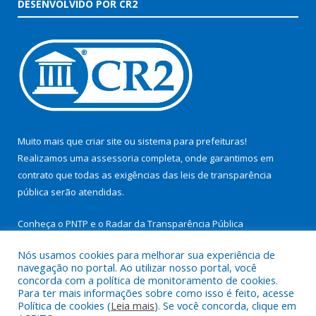
DESENVOLVIDO POR CR2
Muito mais que
criar site
ou
sistema para prefeituras
!
Realizamos uma
assessoria
completa, onde garantimos em
contrato que todas as exigências das
leis de transparência
pública
serão atendidas.
Conheça o
PNTP
e o
Radar da Transparência Pública
Nós usamos cookies para melhorar sua experiência de
navegação no portal. Ao utilizar nosso portal, você
concorda com a política de monitoramento de cookies.
Para ter mais informações sobre como isso é feito, acesse
Todos os direitos reservados a Prefeitura Municipal de São
Política de cookies (
Leia mais
). Se você concorda, clique em
Miguel do Guamá.