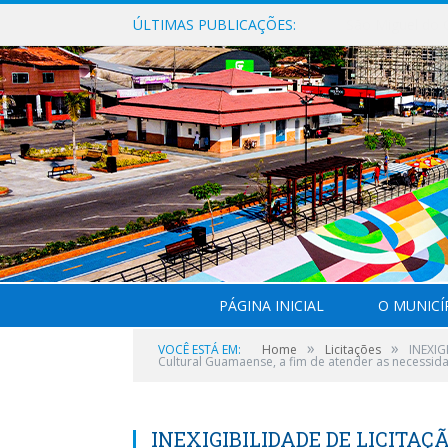
ÚLTIMAS PUBLICAÇÕES:
PÁGINA INICIAL
O MUNICÍ
»
»
VOCÊ ESTÁ EM:
Home
Licitações
INEXIG
Cultural Guamaense, a fim de atender as necessidad
INEXIGIBILIDADE DE LICITAÇÃO