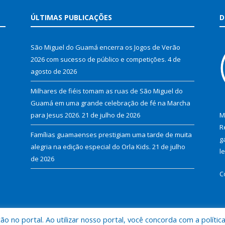
ÚLTIMAS PUBLICAÇÕES
D
São Miguel do Guamá encerra os Jogos de Verão
2026 com sucesso de público e competições.
4 de
agosto de 2026
Milhares de fiéis tomam as ruas de São Miguel do
Guamá em uma grande celebração de fé na Marcha
para Jesus 2026.
21 de julho de 2026
M
R
Famílias guamaenses prestigiam uma tarde de muita
g
alegria na edição especial do Orla Kids.
21 de julho
l
de 2026
C
 no portal. Ao utilizar nosso portal, você concorda com a polític