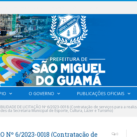
Milhares de fiéis tomam as ruas de São Miguel do Guamá em uma grande celebração de fé na Marcha para Jesus 2026.
PIO
O GOVERNO
PUBLICAÇÕES OFICIAIS
IBILIDADE DE LICITAÇÃO Nº 6/2023-0018 (Contratação de serviços para a realiz
es da Secretaria Municipal de Esporte, Cultura, Lazer e Turismo)
 Nº 6/2023-0018 (Contratação de
0