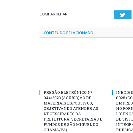
COMPARTILHAR:
Twi
CONTEÚDO RELACIONADO
PREGÃO ELETRÔNICO Nº
INEXIGI
044/2023 (AQUISIÇÃO DE
0028 (C
MATERIAIS ESPORTIVOS,
EMPRES
OBJETIVANDO ATENDER AS
NO FOR
NECESSIDADES DA
LICENÇA
PREFEITURA, SECRETARIAS E
DE SIST
FUNDOS DE SÃO MIGUEL DO
INTEGR
GUAMÁ/PA)
PÚBLIC