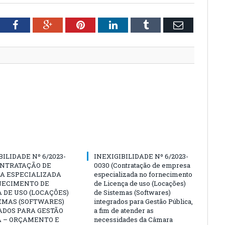
tter
Facebook
Google+
Pinterest
LinkedIn
Tumblr
Email
BILIDADE Nº 6/2023-
INEXIGIBILIDADE Nº 6/2023-
ONTRATAÇÃO DE
0030 (Contratação de empresa
A ESPECIALIZADA
especializada no fornecimento
NECIMENTO DE
de Licença de uso (Locações)
 DE USO (LOCAÇÕES)
de Sistemas (Softwares)
EMAS (SOFTWARES)
integrados para Gestão Pública,
ADOS PARA GESTÃO
a fim de atender as
A – ORÇAMENTO E
necessidades da Câmara