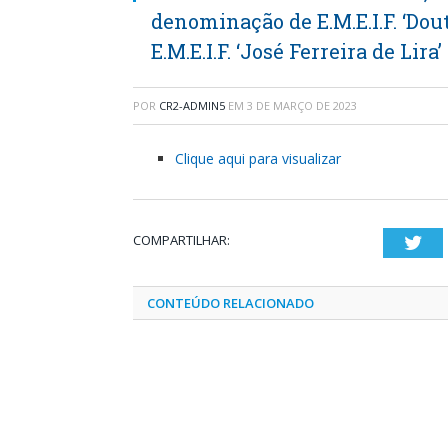
denominação de E.M.E.I.F. ‘Do
E.M.E.I.F. ‘José Ferreira de Lir
POR
CR2-ADMIN5
EM
3 DE MARÇO DE 2023
Clique aqui para visualizar
COMPARTILHAR:
Twi
CONTEÚDO RELACIONADO