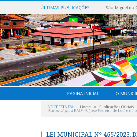
ÚLTIMAS PUBLICAÇÕES:
PÁGINA INICIAL
O MUNICÍ
»
VOCÊ ESTÁ EM:
Home
Publicações Oficiais
Barbosa’ para E.M.E.I.F. ‘José Ferreira de Lira’ e dá
LEI MUNICIPAL Nº 455/2023, D