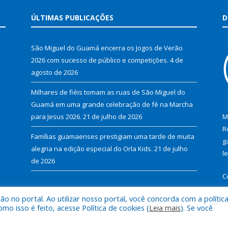
ÚLTIMAS PUBLICAÇÕES
D
São Miguel do Guamá encerra os Jogos de Verão
2026 com sucesso de público e competições.
4 de
agosto de 2026
Milhares de fiéis tomam as ruas de São Miguel do
Guamá em uma grande celebração de fé na Marcha
para Jesus 2026.
21 de julho de 2026
M
R
Famílias guamaenses prestigiam uma tarde de muita
g
alegria na edição especial do Orla Kids.
21 de julho
l
de 2026
C
 no portal. Ao utilizar nosso portal, você concorda com a polític
 isso é feito, acesse Política de cookies (
Leia mais
). Se você