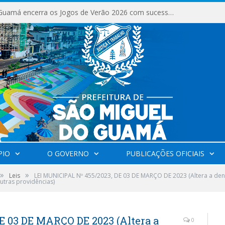
São Miguel do Guamá encerra os Jogos de Verão 2026 com sucesso de público e competições.
PIO
O GOVERNO
PUBLICAÇÕES OFICIAIS
»
»
Leis
LEI MUNICIPAL Nº 455/2023, DE 03 DE MARÇO DE 2023 (Altera a den
 outras providências)
E 03 DE MARÇO DE 2023 (Altera a
0