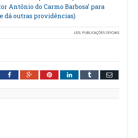
utor Antônio do Carmo Barbosa’ para
a’ e dá outras providências)
LEIS
,
PUBLICAÇÕES OFICIAIS
tter
Facebook
Google+
Pinterest
LinkedIn
Tumblr
Email