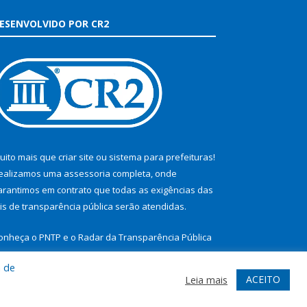
ESENVOLVIDO POR CR2
uito mais que
criar site
ou
sistema para prefeituras
!
ealizamos uma
assessoria
completa, onde
arantimos em contrato que todas as exigências das
eis de transparência pública
serão atendidas.
onheça o
PNTP
e o
Radar da Transparência Pública
a de
ACEITO
Leia mais