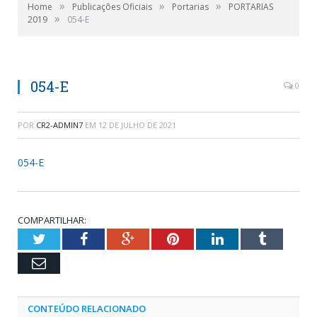
»
»
»
Home
Publicações Oficiais
Portarias
PORTARIAS
»
2019
054-E
054-E
0
POR
CR2-ADMIN7
EM
12 DE JULHO DE 2021
054-E
COMPARTILHAR:
Twitter
Facebook
Google+
Pinterest
LinkedIn
Tumblr
Email
CONTEÚDO RELACIONADO