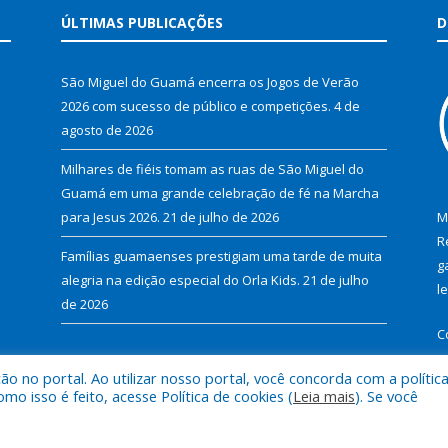
ÚLTIMAS PUBLICAÇÕES
D
São Miguel do Guamá encerra os Jogos de Verão
2026 com sucesso de público e competições.
4 de
agosto de 2026
Milhares de fiéis tomam as ruas de São Miguel do
Guamá em uma grande celebração de fé na Marcha
para Jesus 2026.
21 de julho de 2026
M
R
Famílias guamaenses prestigiam uma tarde de muita
g
alegria na edição especial do Orla Kids.
21 de julho
l
de 2026
C
 no portal. Ao utilizar nosso portal, você concorda com a polític
 isso é feito, acesse Política de cookies (
Leia mais
). Se você
al de São Miguel do Guamá.
Mapa do Si