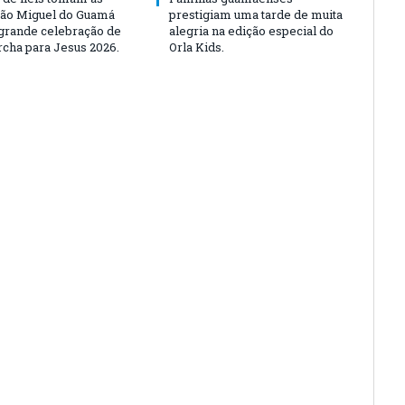
São Miguel do Guamá
prestigiam uma tarde de muita
rande celebração de
alegria na edição especial do
rcha para Jesus 2026.
Orla Kids.