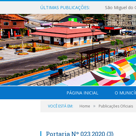
ÚLTIMAS PUBLICAÇÕES:
PÁGINA INICIAL
O MUNICÍ
»
VOCÊ ESTÁ EM:
Home
Publicações Oficiais
Portaria Nº 023.2020 (3)