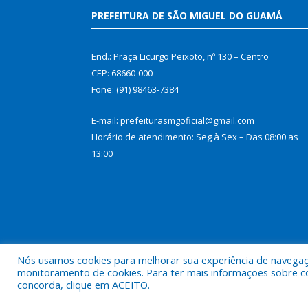
PREFEITURA DE SÃO MIGUEL DO GUAMÁ
End.: Praça Licurgo Peixoto, nº 130 – Centro
CEP: 68660-000
Fone: (91) 98463-7384
E-mail: prefeiturasmgoficial@gmail.com
Horário de atendimento: Seg à Sex – Das 08:00 as
13:00
Nós usamos cookies para melhorar sua experiência de navegação
monitoramento de cookies. Para ter mais informações sobre como
concorda, clique em ACEITO.
Todos os direitos reservados a Prefeitura Municip