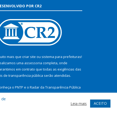
ESENVOLVIDO POR CR2
uito mais que
criar site
ou
sistema para prefeituras
!
ealizamos uma
assessoria
completa, onde
arantimos em contrato que todas as exigências das
eis de transparência pública
serão atendidas.
onheça o
PNTP
e o
Radar da Transparência Pública
a de
ACEITO
Leia mais
te
Acessar Área Administrativa
Acessar Webmail