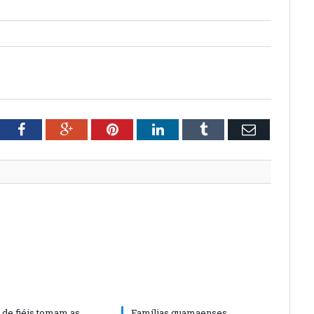
tter
Facebook
Google+
Pinterest
LinkedIn
Tumblr
Email
 de fiéis tomam as
Famílias guamaenses