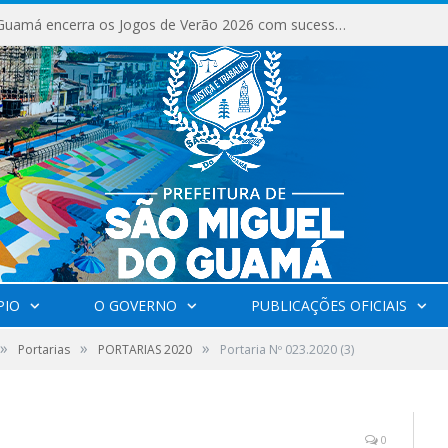
São Miguel do Guamá encerra os Jogos de Verão 2026 com sucesso de público e competições.
PIO
O GOVERNO
PUBLICAÇÕES OFICIAIS
»
»
»
Portarias
PORTARIAS 2020
Portaria Nº 023.2020 (3)
0