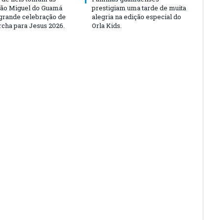
São Miguel do Guamá
prestigiam uma tarde de muita
rande celebração de
alegria na edição especial do
rcha para Jesus 2026.
Orla Kids.