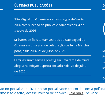
ÚLTIMAS PUBLICAÇÕES
D
São Miguel do Guamá encerra os Jogos de Verão
2026 com sucesso de público e competições.
4 de
agosto de 2026
Milhares de fiéis tomam as ruas de São Miguel do
Guamá em uma grande celebração de fé na Marcha
para Jesus 2026.
21 de julho de 2026
M
R
Famílias guamaenses prestigiam uma tarde de muita
g
alegria na edição especial do Orla Kids.
21 de julho
l
de 2026
C
 no portal. Ao utilizar nosso portal, você concorda com a polític
 isso é feito, acesse Política de cookies (
Leia mais
). Se você
al de São Miguel do Guamá.
Mapa do Si