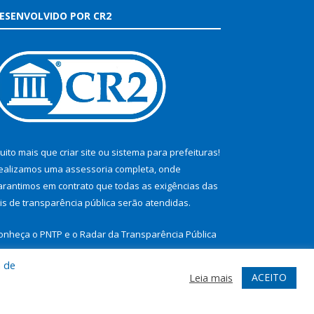
ESENVOLVIDO POR CR2
uito mais que
criar site
ou
sistema para prefeituras
!
ealizamos uma
assessoria
completa, onde
arantimos em contrato que todas as exigências das
eis de transparência pública
serão atendidas.
onheça o
PNTP
e o
Radar da Transparência Pública
a de
ACEITO
Leia mais
te
Acessar Área Administrativa
Acessar Webmail