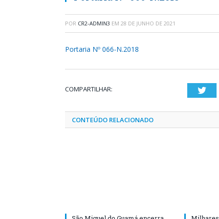
POR
CR2-ADMIN3
EM
28 DE JUNHO DE 2021
Portaria Nº 066-N.2018
COMPARTILHAR:
Twi
CONTEÚDO RELACIONADO
São Miguel do Guamá encerra
Milhares