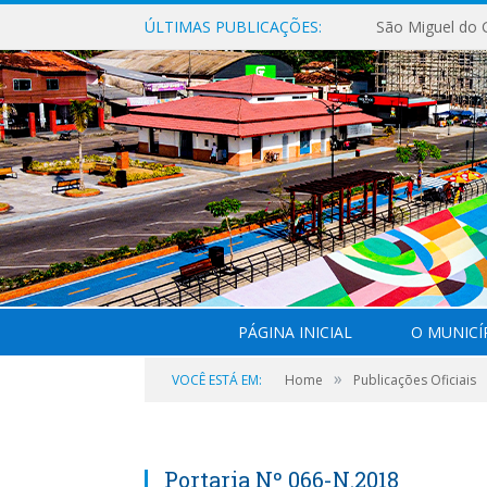
ÚLTIMAS PUBLICAÇÕES:
PÁGINA INICIAL
O MUNICÍ
»
VOCÊ ESTÁ EM:
Home
Publicações Oficiais
Portaria Nº 066-N.2018