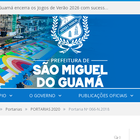
São Miguel do Guamá encerra os Jogos de Verão 2026 com sucesso de público e competições.
PIO
O GOVERNO
PUBLICAÇÕES OFICIAIS
»
»
»
Portarias
PORTARIAS 2020
Portaria Nº 066-N.2018
0