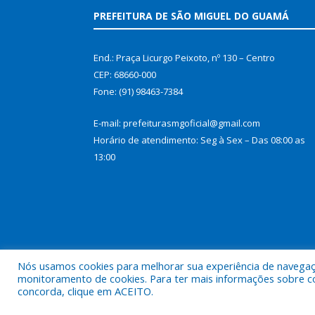
PREFEITURA DE SÃO MIGUEL DO GUAMÁ
End.: Praça Licurgo Peixoto, nº 130 – Centro
CEP: 68660-000
Fone: (91) 98463-7384
E-mail: prefeiturasmgoficial@gmail.com
Horário de atendimento: Seg à Sex – Das 08:00 as
13:00
Nós usamos cookies para melhorar sua experiência de navegação
monitoramento de cookies. Para ter mais informações sobre como
concorda, clique em ACEITO.
Todos os direitos reservados a Prefeitura Municip