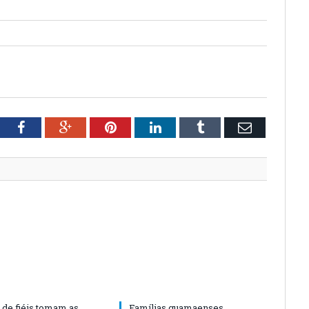
tter
Facebook
Google+
Pinterest
LinkedIn
Tumblr
Email
 de fiéis tomam as
Famílias guamaenses