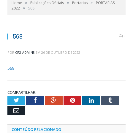
»
»
»
Home
Publicações Oficiais
Portarias
PORTARIAS
»
2022
568
568
0
POR
CR2-ADMIN8
EM
26 DE OUTUBRO DE 2022
568
COMPARTILHAR:
Twitter
Facebook
Google+
Pinterest
LinkedIn
Tumblr
Email
CONTEÚDO RELACIONADO