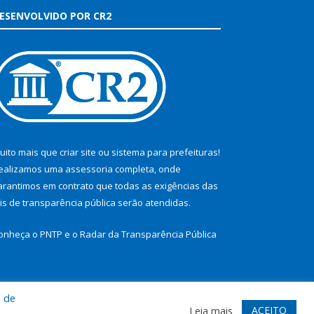
ESENVOLVIDO POR CR2
uito mais que
criar site
ou
sistema para prefeituras
!
ealizamos uma
assessoria
completa, onde
arantimos em contrato que todas as exigências das
eis de transparência pública
serão atendidas.
onheça o
PNTP
e o
Radar da Transparência Pública
a de
te
Acessar Área Administrativa
Acessar Webmail
ACEITO
Leia mais