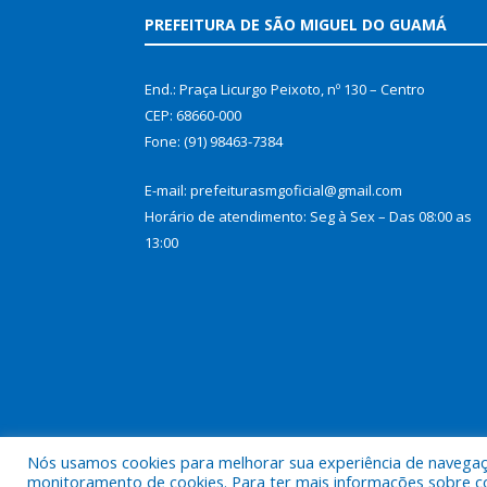
PREFEITURA DE SÃO MIGUEL DO GUAMÁ
End.: Praça Licurgo Peixoto, nº 130 – Centro
CEP: 68660-000
Fone: (91) 98463-7384
E-mail: prefeiturasmgoficial@gmail.com
Horário de atendimento: Seg à Sex – Das 08:00 as
13:00
Nós usamos cookies para melhorar sua experiência de navegação
Todos os direitos reservados a Prefeitura Municip
monitoramento de cookies. Para ter mais informações sobre como