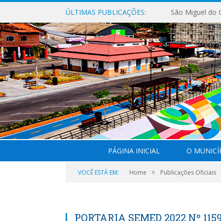
ÚLTIMAS PUBLICAÇÕES:
PÁGINA INICIAL
O MUNICÍ
»
VOCÊ ESTÁ EM:
Home
Publicações Oficiais
PORTARIA SEMED 2022 Nº 115