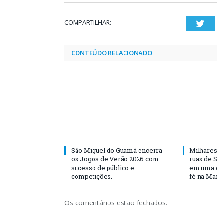
COMPARTILHAR:
Twi
CONTEÚDO RELACIONADO
São Miguel do Guamá encerra
Milhares
os Jogos de Verão 2026 com
ruas de 
sucesso de público e
em uma g
competições.
fé na Ma
Os comentários estão fechados.