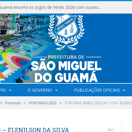
São Miguel do Guamá encerra os Jogos de Verão 2026 com sucesso de público e competições.
PIO
O GOVERNO
PUBLICAÇÕES OFICIAIS
»
»
»
Portarias
PORTARIAS 2022
PORTARIA SEMED 2022 Nº 1159 – ELEN
9 – ELENILSON DA SILVA
0