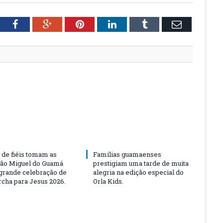
tter
Facebook
Google+
Pinterest
LinkedIn
Tumblr
Email
 de fiéis tomam as
Famílias guamaenses
São Miguel do Guamá
prestigiam uma tarde de muita
rande celebração de
alegria na edição especial do
rcha para Jesus 2026.
Orla Kids.