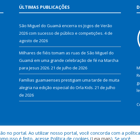
ÚLTIMAS PUBLICAÇÕES
D
São Miguel do Guamá encerra os Jogos de Verão
2026 com sucesso de público e competições.
4 de
agosto de 2026
Milhares de fiéis tomam as ruas de São Miguel do
Guamá em uma grande celebração de fé na Marcha
para Jesus 2026.
21 de julho de 2026
M
R
Famílias guamaenses prestigiam uma tarde de muita
g
alegria na edição especial do Orla Kids.
21 de julho
l
de 2026
C
 no portal. Ao utilizar nosso portal, você concorda com a polític
al de São Miguel do Guamá.
Mapa do Si
 isso é feito, acesse Política de cookies (
Leia mais
). Se você