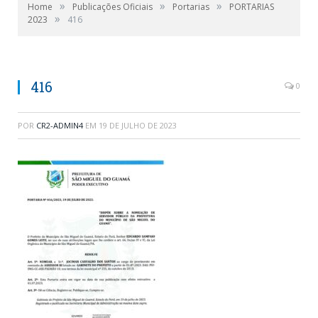
»
»
»
Home
Publicações Oficiais
Portarias
PORTARIAS
»
2023
416
416
0
POR
CR2-ADMIN4
EM
19 DE JULHO DE 2023