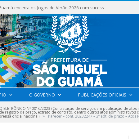
São Miguel do Guamá encerra os Jogos de Verão 2026 com sucesso de público e competições.
PIO
O GOVERNO
PUBLICAÇÕES OFICIAIS
 ELETRÔNICO Nº 0016/2023 (Contratação de serviços em publicação de atos no
a de registro de preço, extrato de contrato, dentro outros atos administrativos
»
rensa oficial nacional)
Parecer – cont. 20232247 – 3º adt. de prazo – Atos