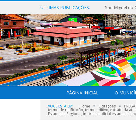
ÚLTIMAS PUBLICAÇÕES:
PÁGINA INICIAL
O MUNICÍ
»
»
VOCÊ ESTÁ EM:
Home
Licitações
PREGÃO
termo de ratificação, termo aditivo, extrato da at
Estadual e Regional, imprensa oficial estadual e imp