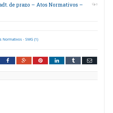
 adt. de prazo – Atos Normativos –
0
tos Normativos - SMG (1)
tter
Facebook
Google+
Pinterest
LinkedIn
Tumblr
Email