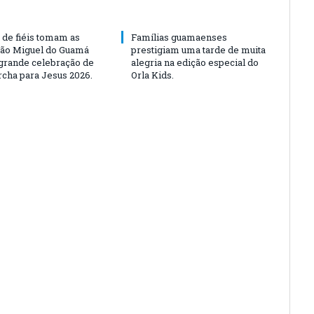
 de fiéis tomam as
Famílias guamaenses
São Miguel do Guamá
prestigiam uma tarde de muita
rande celebração de
alegria na edição especial do
rcha para Jesus 2026.
Orla Kids.