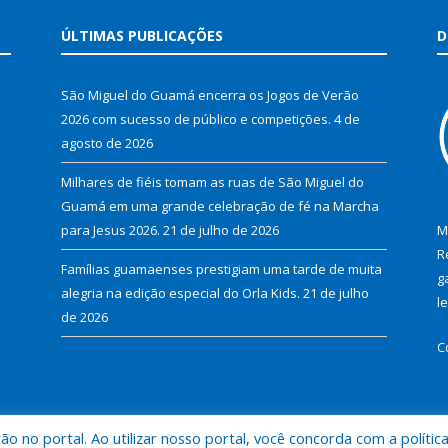
ÚLTIMAS PUBLICAÇÕES
D
São Miguel do Guamá encerra os Jogos de Verão
2026 com sucesso de público e competições.
4 de
agosto de 2026
Milhares de fiéis tomam as ruas de São Miguel do
Guamá em uma grande celebração de fé na Marcha
para Jesus 2026.
21 de julho de 2026
M
R
Famílias guamaenses prestigiam uma tarde de muita
g
alegria na edição especial do Orla Kids.
21 de julho
l
de 2026
C
 no portal. Ao utilizar nosso portal, você concorda com a polític