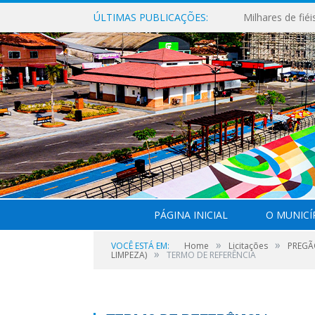
ÚLTIMAS PUBLICAÇÕES:
PÁGINA INICIAL
O MUNICÍ
»
»
VOCÊ ESTÁ EM:
Home
Licitações
PREGÃO
»
LIMPEZA)
TERMO DE REFERÊNCIA