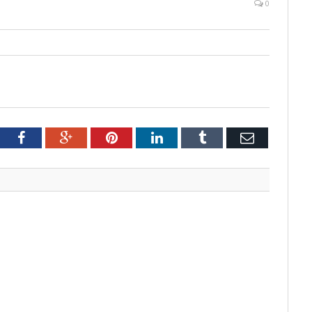
0
tter
Facebook
Google+
Pinterest
LinkedIn
Tumblr
Email