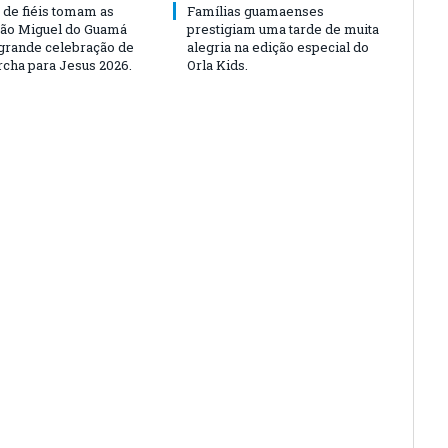
 de fiéis tomam as
Famílias guamaenses
São Miguel do Guamá
prestigiam uma tarde de muita
rande celebração de
alegria na edição especial do
rcha para Jesus 2026.
Orla Kids.