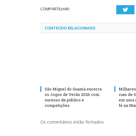
COMPARTILHAR:
Twi
CONTEÚDO RELACIONADO
São Miguel do Guamá encerra
Milhares
os Jogos de Verão 2026 com
ruas de 
sucesso de público e
em uma g
competições.
fé na Ma
Os comentários estão fechados.