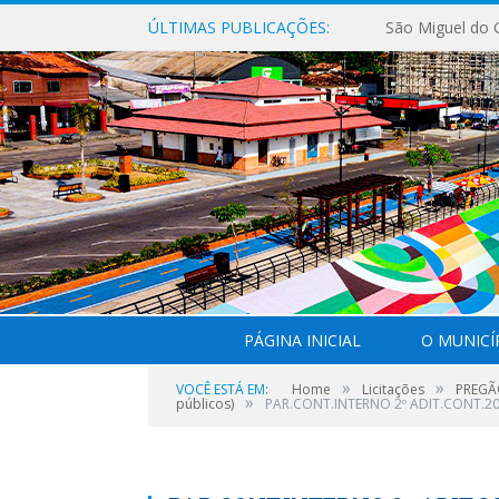
ÚLTIMAS PUBLICAÇÕES:
PÁGINA INICIAL
O MUNICÍ
»
»
VOCÊ ESTÁ EM:
Home
Licitações
PREGÃO
»
públicos)
PAR.CONT.INTERNO 2º ADIT.CONT.2