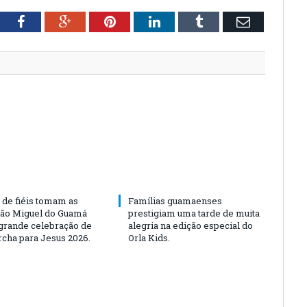
tter
Facebook
Google+
Pinterest
LinkedIn
Tumblr
Email
 de fiéis tomam as
Famílias guamaenses
São Miguel do Guamá
prestigiam uma tarde de muita
rande celebração de
alegria na edição especial do
rcha para Jesus 2026.
Orla Kids.