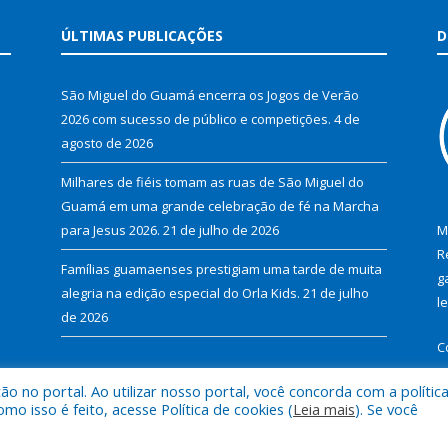
ÚLTIMAS PUBLICAÇÕES
D
São Miguel do Guamá encerra os Jogos de Verão
2026 com sucesso de público e competições.
4 de
agosto de 2026
Milhares de fiéis tomam as ruas de São Miguel do
Guamá em uma grande celebração de fé na Marcha
para Jesus 2026.
21 de julho de 2026
M
R
Famílias guamaenses prestigiam uma tarde de muita
g
alegria na edição especial do Orla Kids.
21 de julho
l
de 2026
C
 no portal. Ao utilizar nosso portal, você concorda com a polític
 isso é feito, acesse Política de cookies (
Leia mais
). Se você