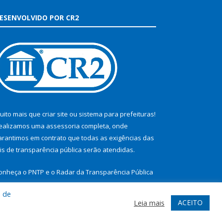
ESENVOLVIDO POR CR2
uito mais que
criar site
ou
sistema para prefeituras
!
ealizamos uma
assessoria
completa, onde
arantimos em contrato que todas as exigências das
eis de transparência pública
serão atendidas.
onheça o
PNTP
e o
Radar da Transparência Pública
a de
ACEITO
Leia mais