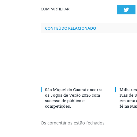
COMPARTILHAR:
Twi
CONTEÚDO RELACIONADO
São Miguel do Guamá encerra
Milhares
os Jogos de Verão 2026 com
ruas de 
sucesso de público e
em uma g
competições.
fé na Ma
Os comentários estão fechados.