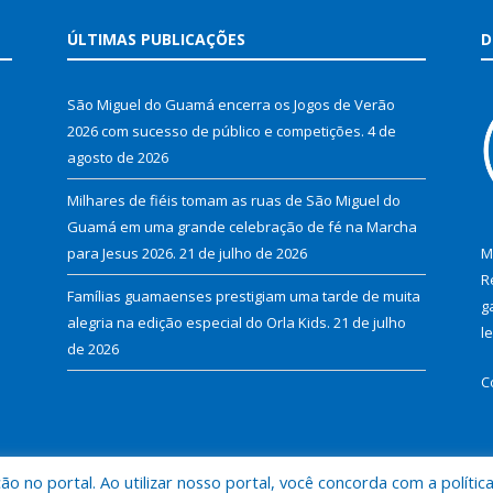
ÚLTIMAS PUBLICAÇÕES
D
São Miguel do Guamá encerra os Jogos de Verão
2026 com sucesso de público e competições.
4 de
agosto de 2026
Milhares de fiéis tomam as ruas de São Miguel do
Guamá em uma grande celebração de fé na Marcha
para Jesus 2026.
21 de julho de 2026
M
R
Famílias guamaenses prestigiam uma tarde de muita
g
alegria na edição especial do Orla Kids.
21 de julho
l
de 2026
C
 no portal. Ao utilizar nosso portal, você concorda com a polític