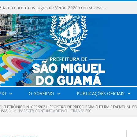
Milhares de fiéis tomam as ruas de São Miguel do Guamá em uma grande celebração de fé na Marcha para Jesus 2026.
PIO
O GOVERNO
PUBLICAÇÕES OFICIAIS
O ELETRÔNICO Nº 033/2021 (REGISTRO DE PREÇO PARA FUTURA E EVENTUAL 
»
UVIAL)
PARECER CONT.INT.ADITIVO – TRANSP.ESC.