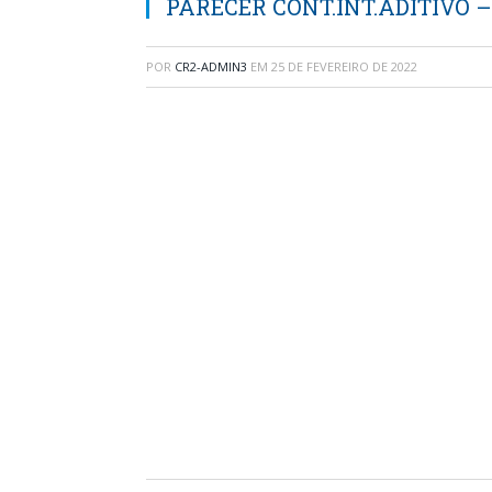
PARECER CONT.INT.ADITIVO –
POR
CR2-ADMIN3
EM
25 DE FEVEREIRO DE 2022