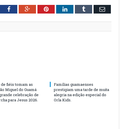
tter
Facebook
Google+
Pinterest
LinkedIn
Tumblr
Email
 de fiéis tomam as
Famílias guamaenses
São Miguel do Guamá
prestigiam uma tarde de muita
rande celebração de
alegria na edição especial do
rcha para Jesus 2026.
Orla Kids.