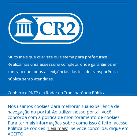
Muito mais que
criar site
ou
sistema para prefeituras
!
Realizamos uma
assessoria
completa, onde garantimos em
contrato que todas as exigências das
leis de transparência
pública
serão atendidas.
Conheça o
PNTP
e o
Radar da Transparência Pública
Nós usamos cookies para melhorar sua experiência de
navegação no portal. Ao utilizar nosso portal, você
concorda com a política de monitoramento de cookies.
Para ter mais informações sobre como isso é feito, acesse
Todos os direitos reservados a Prefeitura Municipal de São
Política de cookies (
Leia mais
). Se você concorda, clique em
Miguel do Guamá.
ACEITO.