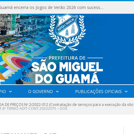
São Miguel do Guamá encerra os Jogos de Verão 2026 com sucesso de público e competições.
PIO
O GOVERNO
PUBLICAÇÕES OFICIAIS
 DE PREÇOS Nº 2/2022-012 (Contratação de serviços para a execução da obra 
T.6º TERMO ADIT.CONT.20232075 – DOE