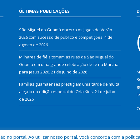
ÚLTIMAS PUBLICAÇÕES
D
São Miguel do Guamá encerra os Jogos de Verão
2026 com sucesso de público e competições.
4 de
agosto de 2026
Milhares de fiéis tomam as ruas de São Miguel do
Guamá em uma grande celebração de fé na Marcha
para Jesus 2026.
21 de julho de 2026
M
R
Famílias guamaenses prestigiam uma tarde de muita
g
alegria na edição especial do Orla Kids.
21 de julho
l
de 2026
C
 no portal. Ao utilizar nosso portal, você concorda com a polític