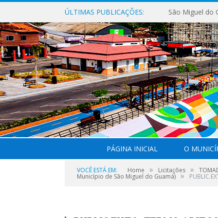
ÚLTIMAS PUBLICAÇÕES:
PÁGINA INICIAL
O MUNICÍ
»
»
VOCÊ ESTÁ EM:
Home
Licitações
TOMADA
»
Município de São Miguel do Guamá)
PUBLIC.EX