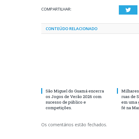
COMPARTILHAR:
Twi
CONTEÚDO RELACIONADO
São Miguel do Guamá encerra
Milhares
os Jogos de Verão 2026 com
ruas de 
sucesso de público e
em uma g
competições.
fé na Ma
Os comentários estão fechados.