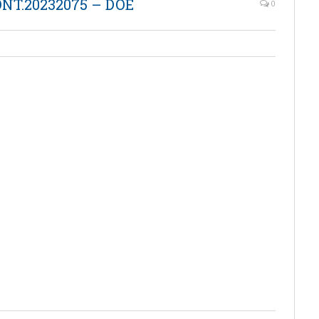
ONT.20232075 – DOE
0