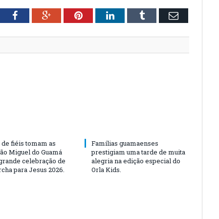
tter
Facebook
Google+
Pinterest
LinkedIn
Tumblr
Email
 de fiéis tomam as
Famílias guamaenses
São Miguel do Guamá
prestigiam uma tarde de muita
rande celebração de
alegria na edição especial do
rcha para Jesus 2026.
Orla Kids.