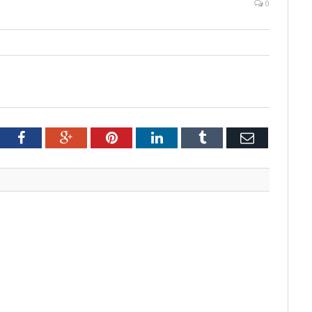
0
tter
Facebook
Google+
Pinterest
LinkedIn
Tumblr
Email