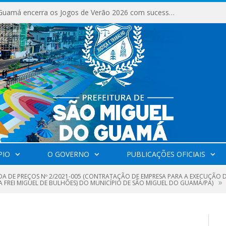
São Miguel do Guamá encerra os Jogos de Verão 2026 com sucesso de público e competições.
PIO
O GOVERNO
PUBLICAÇÕES OFICIAIS
A DE PREÇOS Nº 2/2021-005 (CONTRATAÇÃO DE EMPRESA PARA A EXECUÇÃO 
»
A FREI MIGUEL DE BULHÕES) DO MUNICÍPIO DE SÃO MIGUEL DO GUAMÁ/PA)