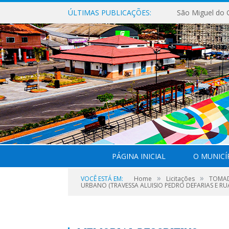
ÚLTIMAS PUBLICAÇÕES:
PÁGINA INICIAL
O MUNICÍ
»
»
VOCÊ ESTÁ EM:
Home
Licitações
TOMAD
URBANO (TRAVESSA ALUISIO PEDRO DEFARIAS E RU