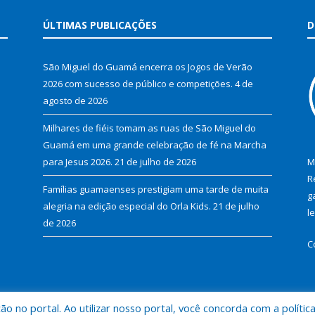
ÚLTIMAS PUBLICAÇÕES
D
São Miguel do Guamá encerra os Jogos de Verão
2026 com sucesso de público e competições.
4 de
agosto de 2026
Milhares de fiéis tomam as ruas de São Miguel do
Guamá em uma grande celebração de fé na Marcha
para Jesus 2026.
21 de julho de 2026
M
R
Famílias guamaenses prestigiam uma tarde de muita
g
alegria na edição especial do Orla Kids.
21 de julho
l
de 2026
C
 no portal. Ao utilizar nosso portal, você concorda com a polític