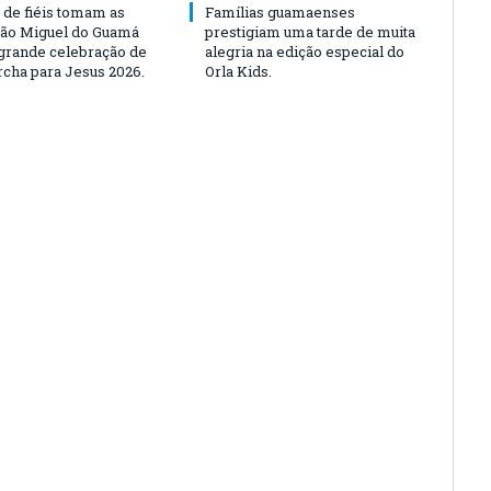
 de fiéis tomam as
Famílias guamaenses
São Miguel do Guamá
prestigiam uma tarde de muita
rande celebração de
alegria na edição especial do
rcha para Jesus 2026.
Orla Kids.