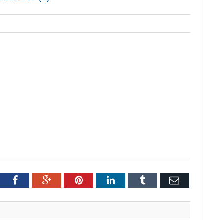
tter
Facebook
Google+
Pinterest
LinkedIn
Tumblr
Email