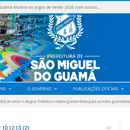
São Miguel do Guamá encerra os Jogos de Verão 2026 com sucesso de público e competições.
PIO
O GOVERNO
PUBLICAÇÕES OFICIAIS
ã de amor e alegria: Prefeitura realiza grande festa para as mães guamaens
0.12.13 (2)
0