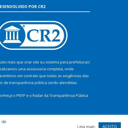
ESENVOLVIDO POR CR2
uito mais que
criar site
ou
sistema para prefeituras
!
ealizamos uma
assessoria
completa, onde
arantimos em contrato que todas as exigências das
eis de transparência pública
serão atendidas.
onheça o
PNTP
e o
Radar da Transparência Pública
a de
te
Acessar Área Administrativa
Acessar Webmail
ACEITO
Leia mais