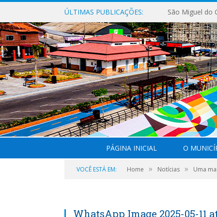
ÚLTIMAS PUBLICAÇÕES:
PÁGINA INICIAL
O MUNICÍ
»
»
VOCÊ ESTÁ EM:
Home
Notícias
Uma manh
WhatsApp Image 2025-05-11 at 1