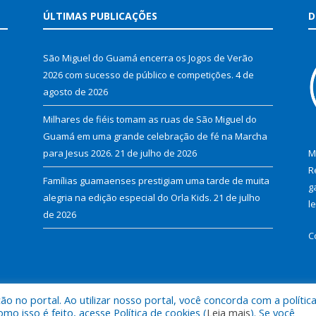
ÚLTIMAS PUBLICAÇÕES
D
São Miguel do Guamá encerra os Jogos de Verão
2026 com sucesso de público e competições.
4 de
agosto de 2026
Milhares de fiéis tomam as ruas de São Miguel do
Guamá em uma grande celebração de fé na Marcha
para Jesus 2026.
21 de julho de 2026
M
R
Famílias guamaenses prestigiam uma tarde de muita
g
alegria na edição especial do Orla Kids.
21 de julho
l
de 2026
C
 no portal. Ao utilizar nosso portal, você concorda com a polític
al de São Miguel do Guamá.
Mapa do Si
 isso é feito, acesse Política de cookies (
Leia mais
). Se você