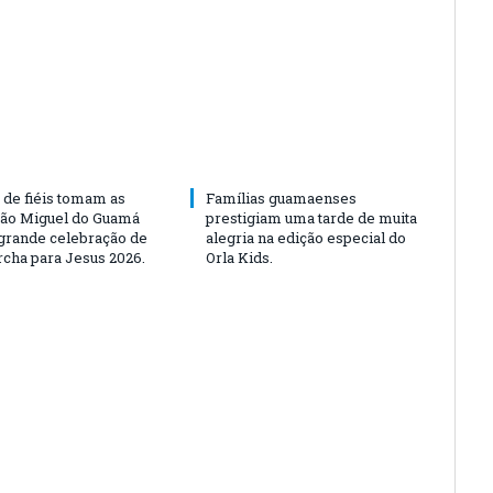
 de fiéis tomam as
Famílias guamaenses
São Miguel do Guamá
prestigiam uma tarde de muita
rande celebração de
alegria na edição especial do
rcha para Jesus 2026.
Orla Kids.