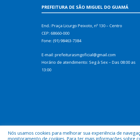
PREFEITURA DE SÃO MIGUEL DO GUAMÁ
End.: Praça Licurgo Peixoto, nº 130 – Centro
CEP: 68660-000
Fone: (91) 98463-7384
E-mail: prefeiturasmgoficial@gmail.com
Horário de atendimento: Seg à Sex – Das 08:00 as
13:00
Nós usamos cookies para melhorar sua experiência de navegação
Todos os direitos reservados a Prefeitura Municip
monitoramento de cookies. Para ter mais informações sobre como