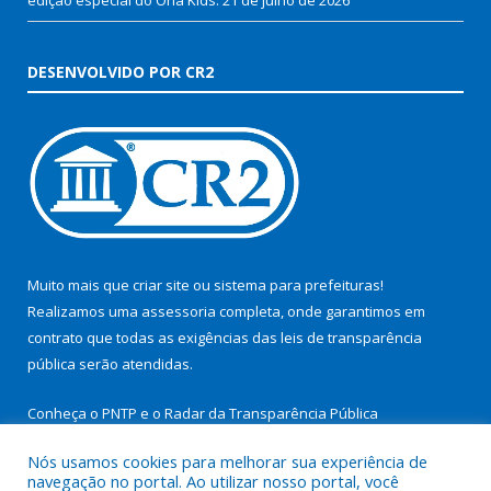
DESENVOLVIDO POR CR2
Muito mais que
criar site
ou
sistema para prefeituras
!
Realizamos uma
assessoria
completa, onde garantimos em
contrato que todas as exigências das
leis de transparência
pública
serão atendidas.
Conheça o
PNTP
e o
Radar da Transparência Pública
Nós usamos cookies para melhorar sua experiência de
navegação no portal. Ao utilizar nosso portal, você