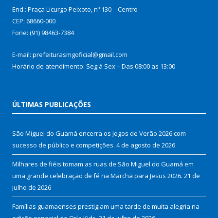
End.: Praça Licurgo Peixoto, nº 130 – Centro
CEP: 68660-000
Fone: (91) 98463-7384
E-mail: prefeiturasmgoficial@gmail.com
Horário de atendimento: Seg à Sex – Das 08:00 as 13:00
ÚLTIMAS PUBLICAÇÕES
São Miguel do Guamá encerra os Jogos de Verão 2026 com
sucesso de público e competições.
4 de agosto de 2026
Milhares de fiéis tomam as ruas de São Miguel do Guamá em
uma grande celebração de fé na Marcha para Jesus 2026.
21 de
julho de 2026
Famílias guamaenses prestigiam uma tarde de muita alegria na
edição especial do Orla Kids.
21 de julho de 2026