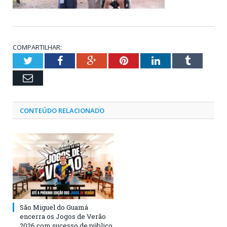
COMPARTILHAR:
Twitter
Facebook
Google+
Pinterest
LinkedIn
Tumblr
Email
CONTEÚDO RELACIONADO
São Miguel do Guamá
encerra os Jogos de Verão
2026 com sucesso de público