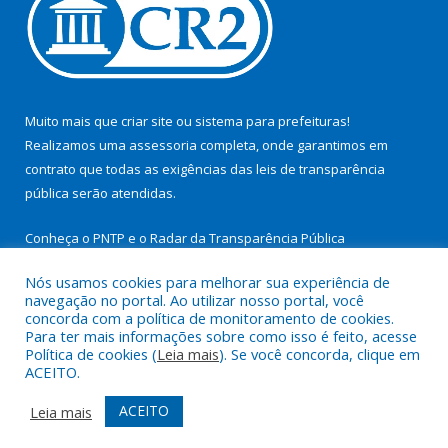
Muito mais que
criar site
ou
sistema para prefeituras
!
Realizamos uma
assessoria
completa, onde garantimos em
contrato que todas as exigências das
leis de transparência
pública
serão atendidas.
Conheça o
PNTP
e o
Radar da Transparência Pública
Nós usamos cookies para melhorar sua experiência de
navegação no portal. Ao utilizar nosso portal, você
concorda com a política de monitoramento de cookies.
Para ter mais informações sobre como isso é feito, acesse
Todos os direitos reservados a Prefeitura Municipal de São
Política de cookies (
Leia mais
). Se você concorda, clique em
Miguel do Guamá.
ACEITO.
Mapa do Site
Acessar Área Administrativa
ACEITO
Leia mais
Acessar Webmail