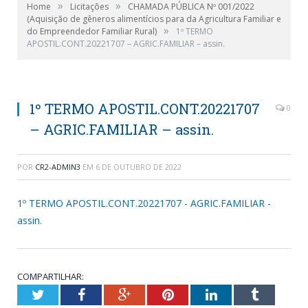
»
»
Home
Licitações
CHAMADA PÚBLICA Nº 001/2022
(Aquisição de gêneros alimentícios para da Agricultura Familiar e
»
do Empreendedor Familiar Rural)
1º TERMO
APOSTIL.CONT.20221707 – AGRIC.FAMILIAR – assin.
1º TERMO APOSTIL.CONT.20221707
0
– AGRIC.FAMILIAR – assin.
POR
CR2-ADMIN3
EM
6 DE OUTUBRO DE 2022
1º TERMO APOSTIL.CONT.20221707 - AGRIC.FAMILIAR -
assin.
COMPARTILHAR:
Twitter
Facebook
Google+
Pinterest
LinkedIn
Tumblr