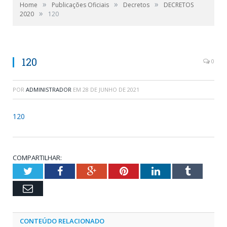
»
»
»
Home
Publicações Oficiais
Decretos
DECRETOS
»
2020
120
120
0
POR
ADMINISTRADOR
EM
28 DE JUNHO DE 2021
120
COMPARTILHAR:
Twitter
Facebook
Google+
Pinterest
LinkedIn
Tumblr
Email
CONTEÚDO RELACIONADO