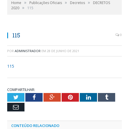
»
»
»
Home
Publicações Oficiais
Decretos
DECRETOS
»
2020
115
115
0
POR
ADMINISTRADOR
EM
28 DE JUNHO DE 2021
115
COMPARTILHAR:
Twitter
Facebook
Google+
Pinterest
LinkedIn
Tumblr
Email
CONTEÚDO RELACIONADO