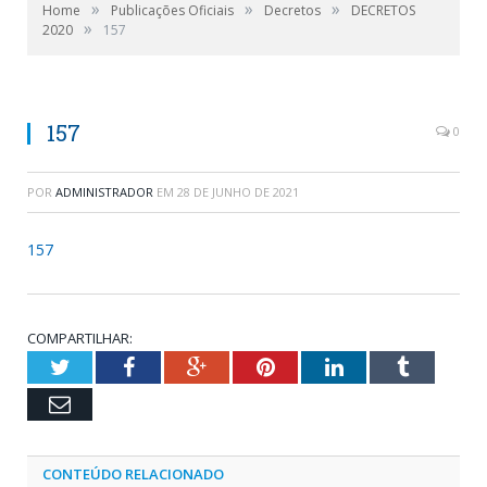
»
»
»
Home
Publicações Oficiais
Decretos
DECRETOS
»
2020
157
157
0
POR
ADMINISTRADOR
EM
28 DE JUNHO DE 2021
157
COMPARTILHAR:
Twitter
Facebook
Google+
Pinterest
LinkedIn
Tumblr
Email
CONTEÚDO RELACIONADO